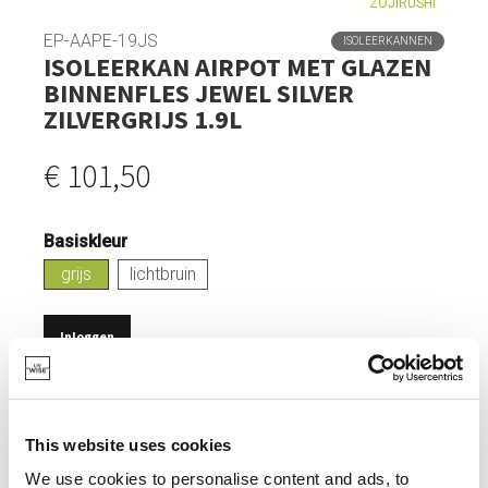
ZOJIRUSHI
EP-AAPE-19JS
ISOLEERKANNEN
ISOLEERKAN AIRPOT MET GLAZEN
BINNENFLES JEWEL SILVER
ZILVERGRIJS 1.9L
€ 101,50
Basiskleur
grijs
lichtbruin
Inloggen
OP VOORRAAD
DUBBELWANDIGE VACUÜM ISOLATIE.
This website uses cookies
HOUDT DRANKEN TOT 12 UUR WARM EN TOT 10 UUR
We use cookies to personalise content and ads, to