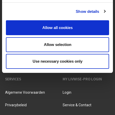
Show details
MERKEN & PRODUCTEN
OVER LIVWISE
Allow all cookies
Merken
Over Ons
Allow selection
Categorieën
Ons Team
Use necessary cookies only
Nieuwe Producten
Vacatures
SERVICES
MY LIVWISE-PRO LOGIN
Algemene Voorwaarden
Login
Privacybeleid
Service & Contact