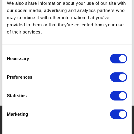
We also share information about your use of our site with
PAST IN DE DEUR VAN DE KOELKAST.
our social media, advertising and analytics partners who
EASY FILL, PICK & CLEAN.
may combine it with other information that you’ve
provided to them or that they’ve collected from your use
of their services.
SPECIFICATIES
Consent
Necessary
Selection
Preferences
Statistics
?
Marketing
Hebt u hulp nodig?