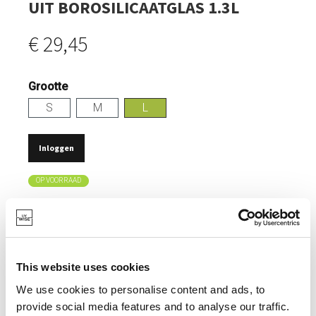
UIT BOROSILICAATGLAS 1.3L
€ 29,45
Grootte
S
M
L
Inloggen
OP VOORRAAD
GESCHIKT VOOR OLIJVEN, AUGURKEN,
MOZZARRELLA...
2-DELIG SYSTEEM GESCHIKT VOOR HET OPSLAAN
VAN VOEDING IN VOCHT EN HET SERVEREN ERVAN
This website uses cookies
NA UITLEKKEN.
We use cookies to personalise content and ads, to
LEKVRIJ.
provide social media features and to analyse our traffic.