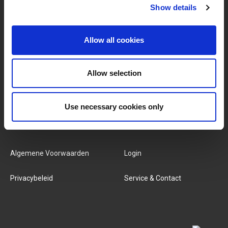
Show details
MERKEN & PRODUCTEN
OVER LIVWISE
Allow all cookies
Merken
Over Ons
Categorieën
Ons Team
Allow selection
Nieuwe Producten
Vacatures
Use necessary cookies only
SERVICES
MY LIVWISE-PRO LOGIN
Algemene Voorwaarden
Login
Privacybeleid
Service & Contact