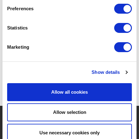
Preferences
DAGELIJKSE KOST
DK-ACA-3045
PLANCHES À DÉCOUPER ET À SERVIR
Statistics
PLANCHE À SERVIR EN BOIS D'ACACIA 30X16X1.5CM
19,50 €
Marketing
Show details
Allow all cookies
Allow selection
?
Besoin d'aide ?
Use necessary cookies only