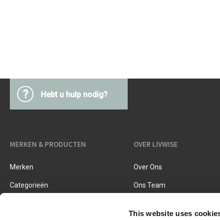
Keukentextiel
Barbecues
Keukengerei
Pasta & pizza
Messen & toebehoren
Inmaken & fermenteren
Kookboeken
Snijden & raspen
Kruiden & specerijen
?
Accessoires voor ijsjes
Hebt u hulp nodig?
Koken, braden & stomen
Zeven, vergieten & trechters
MERKEN & PRODUCTEN
OVER LIVWISE
Merken
Over Ons
Categorieën
Ons Team
Nieuwe Producten
Vacatures
This website uses cookie