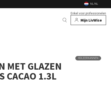
NL/NL
Enkel voor professionelen
Mijn LivWise
EN
 Dieren
ISOLEERKANNEN
Bekijk alle merken
N MET GLAZEN
n
en vuurschalen
S CACAO 1.3L
nsecten