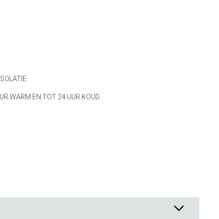
ck Co.
en
& - lepels
& bakpapier
& mengkommen
SOLATIE.
gdheden
UR WARM EN TOT 24 UUR KOUD.
rmen
 & Bewaren
waren
ssoires