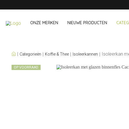
ONZE MERKEN
NIEUWE PRODUCTEN
CATEG
ONZE EIGEN MERKEN
Isoleerkan m
Categorieën
Koffie & Thee
Isoleerkannen
Wijn & Cocktail
Onderweg &
OP VOORRAAD
Baraccessoires
Snack- & Lun
Wijnaccessoires
Drinken On Th
Cocktailsets
Shopping
IJs & koelers
Besteksets
Koeltassen