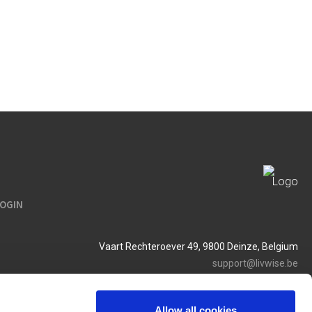
LOGIN
Vaart Rechteroever 49, 9800 Deinze, Belgium
support@livwise.be
T. +32 (0)9 385 93 24
BTW BE 0454 468 358
Allow all cookies