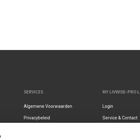
Melkkannen
Opbergers
Fluitketels
Isoleerkannen
SERVICES
MY LIVWISE-PRO 
Algemene Voorwaarden
Login
Privacybeleid
Service & Contact
s