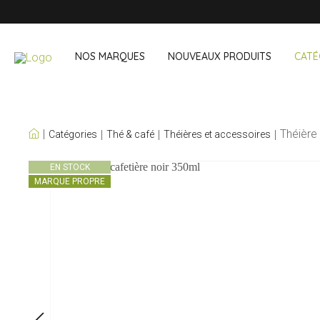
NOS MARQUES
NOUVEAUX PRODUITS
CATÉ
NOS PROPRES
Théière 
Catégories
Thé & café
Théières et accessoires
MARQUES
Vin & cocktail
À emporter 
EN STOCK
MARQUE PROPRE
Accessoires bar
Boites à lunch
Accessoires vin
Boisson noma
Sets cocktail
Courses
Glace & refroidisseurs
Couverts
Sacs réfriger