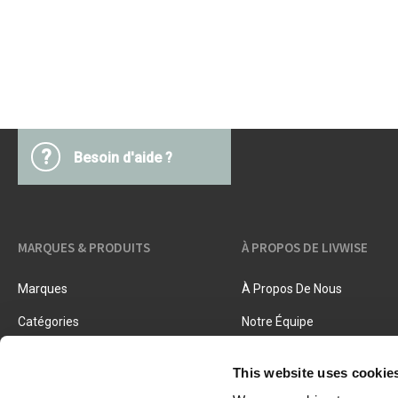
Accessoires beurre
Barbecues
Textiles cuisine
Ustensiles cuisine
Pâtes & pizza
Couteaux & accessoires
Conservation & fermentation
Livres de cuisine
Trancher & râper
?
Besoin d'aide ?
Herbes & épices
Accessoires crème glacée
Cuisiner, rôtir & vapeur
Tamis, passoires & entonnoirs
MARQUES & PRODUITS
À PROPOS DE LIVWISE
Marques
À Propos De Nous
Catégories
Notre Équipe
Nouveaux Produits
Offres D'emploi
This website uses cookie