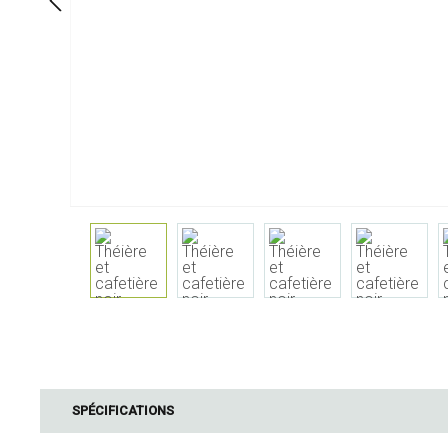
À table
Salle de bai
Service
Cosmétiques
Serviettes & porte-serviettes
Soin corps
Enfants
Soin dentaire
Bouteilles, carafes et
Soin cheveux
distributeurs de boisson
Servir & présenter
Couverts
Accessoires de table
Textiles de table
Verres
Cuisine & ustensiles
Barbecue
cuisine
SPÉCIFICATIONS
Accessoires B
Mesurer & peser
Bois de fumag