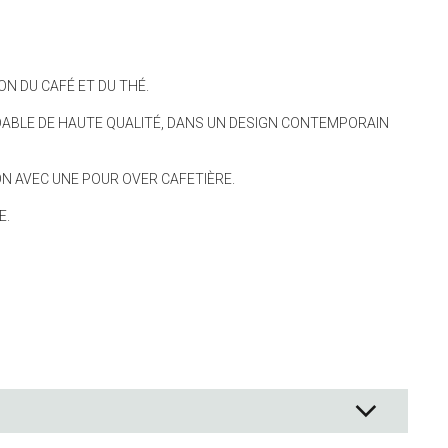
e
 Co.
ON DU CAFÉ ET DU THÉ.
t tasses de mesure
DABLE DE HAUTE QUALITÉ, DANS UN DESIGN CONTEMPORAIN
pier de cuisson
anger
tisserie
ON AVEC UNE POUR OVER CAFETIÈRE.
èces
E.
nt
n aliments
s rangement