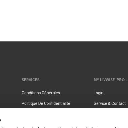
Pots à lait
Rangement
Bouilloires
Pichets isothermes
SERVICES
MY LIVWISE-PRO 
Conditions Générales
Login
Politique De Confidentialité
Service & Contact
s