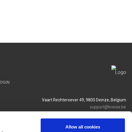
LOGIN
Vaart Rechteroever 49, 9800 Deinze, Belgium
support@livwise.be
T. +32 (0)9 385 93 24
BTW BE 0454 468 358
Allow all cookies