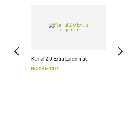
Kamal 2.0 Extra Large mat
Opvou
Cumi
BC-CHA-1072
PV-KI