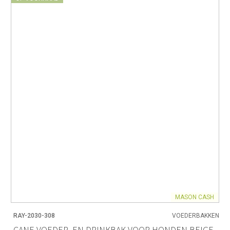
MASON CASH
RAY-2030-308
VOEDERBAKKEN
CANE VOEDER- EN DRINKBAK VOOR HONDEN BEIGE