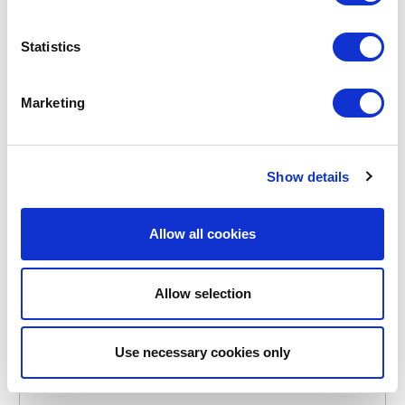
Statistics
Marketing
Show details
MASON CASH
RAY-2030-309
VOEDERBAKKEN
Allow all cookies
CANE VOEDER- EN DRINKBAK VOOR HONDEN BEIGE
Ø25CM
Allow selection
€ 30,95
Use necessary cookies only
OP VOORRAAD