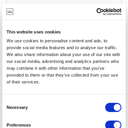
MASON CASH
This website uses cookies
RAY-2030-304
VOEDERBAKKEN
CANE VOEDER- EN DRINKBAK VOOR HONDEN BEIGE
We use cookies to personalise content and ads, to
Ø21CM
provide social media features and to analyse our traffic.
We also share information about your use of our site with
€ 33,45
our social media, advertising and analytics partners who
may combine it with other information that you’ve
provided to them or that they’ve collected from your use
OP VOORRAAD
of their services.
Consent
Necessary
Selection
Preferences