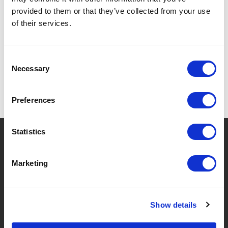
Dotz kwam tot stand in 2015 en is op en top Belgisch.
provided to them or that they’ve collected from your use
of their services.
ONTDEK HIER ALLE PRODUCTEN VAN DOTZ
Consent
Necessary
Selection
Preferences
Statistics
?
Hebt u hulp nodig?
Marketing
MERKEN & PRODUCTEN
OVER LIVWISE
Show details
Merken
Over Ons