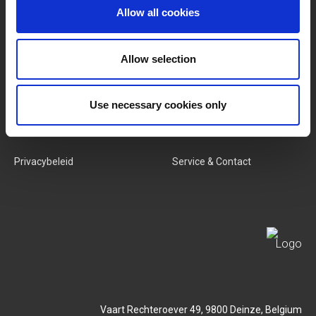
Allow all cookies
Categorieën
Ons Team
Nieuwe Producten
Vacatures
Allow selection
SERVICES
MY LIVWISE-PRO LOGIN
Use necessary cookies only
Algemene Voorwaarden
Login
Privacybeleid
Service & Contact
Vaart Rechteroever 49, 9800 Deinze, Belgium