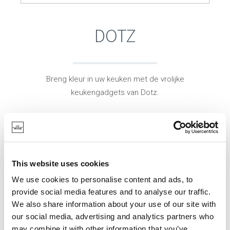
DOTZ
Breng kleur in uw keuken met de vrolijke
keukengadgets van Dotz.
Handige hebbedingetjes in een leuk design die het
koken nog eenvoudiger én leuker maken.
De hele Dotz collectie draait om functionele
This website uses cookies
vormgeving: eenvoudig te reinigen, duurzaam,
We use cookies to personalise content and ads, to
hittebestendig en makkelijk op te bergen.
provide social media features and to analyse our traffic.
We also share information about your use of our site with
Volkomen voedselveilig.
our social media, advertising and analytics partners who
may combine it with other information that you’ve