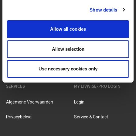
Show details
MERKEN & PRODUCTEN
OVER LIVWISE
Allow all cookies
Merken
Over Ons
Allow selection
Categorieën
Ons Team
Nieuwe Producten
Vacatures
Use necessary cookies only
SERVICES
MY LIVWISE-PRO LOGIN
Algemene Voorwaarden
Login
Privacybeleid
Service & Contact