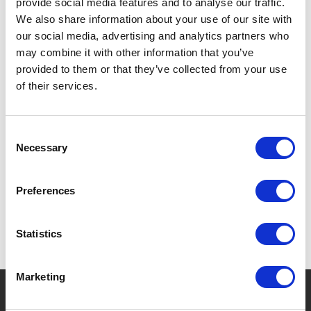
provide social media features and to analyse our traffic.
Een uitgebreid gamma herkenbaar aan de
We also share information about your use of our site with
karakteristieke Sistema® vergrendelclips, stapelbaar
our social media, advertising and analytics partners who
en van een duurzame kwaliteit.
may combine it with other information that you’ve
provided to them or that they’ve collected from your use
De hele Sistema® collectie is bovendien vaatwasser-,
of their services.
magnetron- en diepvriesbestendig en geheel BPA &
Ftalaten-vrij.
Consent
Necessary
Selection
ONTDEK HIER ALLE PRODUCTEN VAN SISTEMA
Preferences
Statistics
Marketing
?
Hebt u hulp nodig?