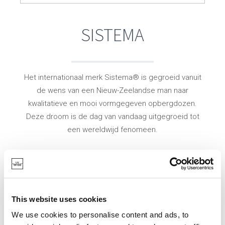
SISTEMA
Het internationaal merk Sistema® is gegroeid vanuit
de wens van een Nieuw-Zeelandse man naar
kwalitatieve en mooi vormgegeven opbergdozen.
Deze droom is de dag van vandaag uitgegroeid tot
een wereldwijd fenomeen.
De Sistema containers worden alom gebruikt en
schikken zich naar elke levensstijl: van collecties vol
kleurrijke drinkflessen, handige lunchboxen to go en
een uitgebreide microwave serie tot voorraad- en
This website uses cookies
vershouddozen.
We use cookies to personalise content and ads, to