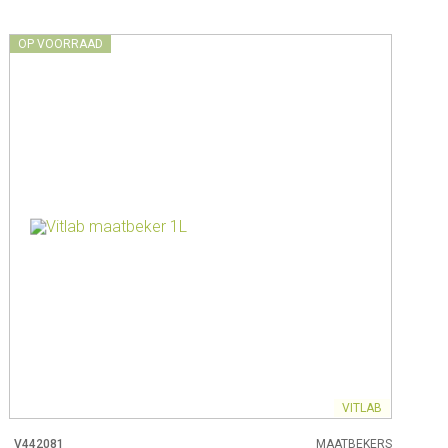
OP VOORRAAD
VITLAB
V442081
MAATBEKERS