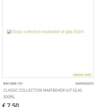
ck Co.
en
 & - lepels
& bakpapier
& mengkommen
gdheden
rmen
MASON CASH
RAY-2006-191
MAATBEKERS
CLASSIC COLLECTION MAATBEKER UIT GLAS
 & Bewaren
300ML
waren
€ 7,50
ssoires