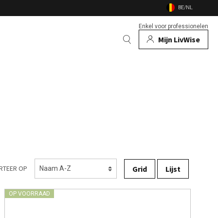
BE/NL
Enkel voor professionelen
Mijn LivWise
EN
 Dieren
Bekijk alle merken
n
en vuurschalen
nsecten
Grid
Lijst
RTEER OP
OP VOORRAAD