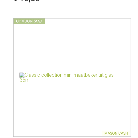
Melkkannen
Opbergers
Fluitketels
Isoleerkannen
OP VOORRAAD
MASON CASH