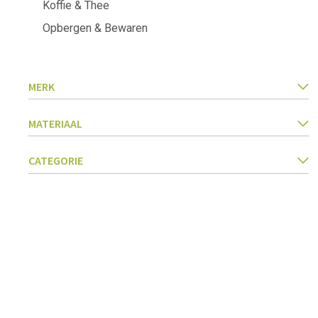
Koffie & Thee
Keukentextiel
Barbecues
Opbergen & Bewaren
Keukengerei
Pasta & pizza
Messen & toebehoren
Inmaken & fermenteren
MERK
Kookboeken
Snijden & raspen
Kruiden & specerijen
MATERIAAL
Accessoires voor ijsjes
Koken, braden & stomen
CATEGORIE
Zeven, vergieten & trechters