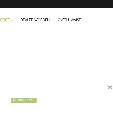
ORIEËN
DEALER WORDEN
OVER LIVWISE
WIJ VERKOPEN OOK DEZE MERK
 Op Kantoor
Huishouden
Outdoor &
Chroma
Ravenhead
Cookut
Robert Welch
chboxen
Afwasaccessoires
Bloempotte
e Go
Huishoudaccessoires
Vuurkorven 
Cozze
Saleen
Schoonmaakgerei
Textiel
CrushGrind
Sistema
Vogels en i
Huisdieren
SO
Joie
Solo stove
Camping
Kilner
Sunartis
OP VOORRAAD
Lurch
T&G Woodware
Mason Cash
Tenderflame