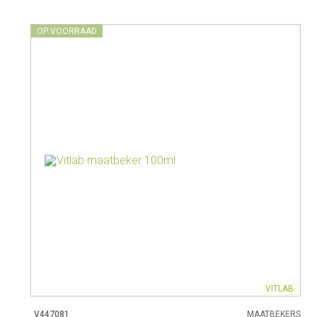
OP VOORRAAD
VITLAB
V447081
MAATBEKERS