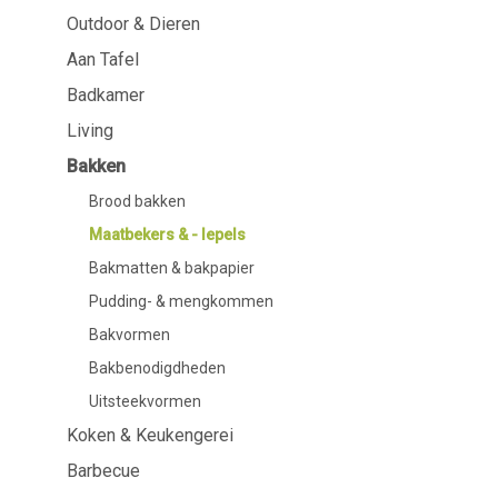
Outdoor & Dieren
Aan Tafel
Badkamer
Aan Tafel
Servies
Cosmetica
Badkamer
Servetten & servettenhouders
Lichaamsverz
Living
Kids
Tandverzorgi
Flessen, karaffen &
Haarverzorgi
Bakken
drankdispensers
Serveren & presenteren
Brood bakken
Bestek
Maatbekers & - lepels
Tafelaccessoires
Bakmatten & bakpapier
Tafeltextiel
Glazen
Pudding- & mengkommen
Bakvormen
Bakbenodigdheden
Uitsteekvormen
Koken & Keukengerei
Barbecue
Koken & Keukengerei
Barbecue
Meten & wegen
BBQ accessoir
Boteraccessoires
Rookhout