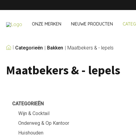
ONZE MERKEN
NIEUWE PRODUCTEN
CATEG
Categorieën
Bakken
Maatbekers & - lepels
ONZE EIGEN MERKEN
Maatbekers & - lepels
Wijn & Cocktail
Onderweg &
Baraccessoires
Snack- & Lun
Wijnaccessoires
Drinken On Th
Cocktailsets
Shopping
IJs & koelers
Besteksets
CATEGORIEËN
Koeltassen
Wijn & Cocktail
Onderweg & Op Kantoor
Huishouden