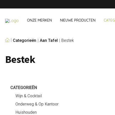
ONZE MERKEN
NIEUWE PRODUCTEN
CATEG
Categorieën
Aan Tafel
Bestek
ONZE EIGEN MERKEN
Bestek
Wijn & Cocktail
Onderweg &
Baraccessoires
Snack- & Lun
Wijnaccessoires
Drinken On Th
Cocktailsets
Shopping
IJs & koelers
Besteksets
CATEGORIEËN
Koeltassen
Wijn & Cocktail
Onderweg & Op Kantoor
Huishouden