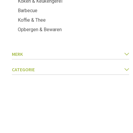
Koken & Keukengerei
Keukentextiel
Barbecues
Barbecue
Keukengerei
Pasta & pizza
Koffie & Thee
Messen & toebehoren
Opbergen & Bewaren
Inmaken & fermenteren
Kookboeken
Snijden & raspen
Kruiden & specerijen
MERK
Accessoires voor ijsjes
Koken, braden & stomen
Zeven, vergieten & trechters
CATEGORIE