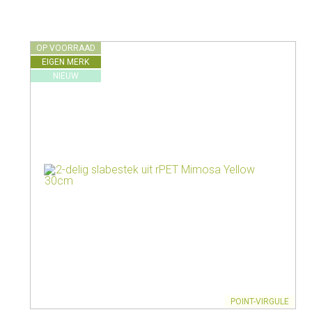
Melkkannen
Opbergers
Fluitketels
Isoleerkannen
OP VOORRAAD
EIGEN MERK
NIEUW
POINT-VIRGULE