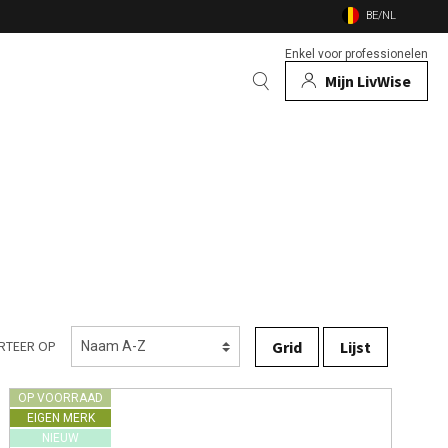
BE/NL
Enkel voor professionelen
Mijn LivWise
EN
 Dieren
Bekijk alle merken
n
en vuurschalen
nsecten
Grid
Lijst
RTEER OP
OP VOORRAAD
EIGEN MERK
NIEUW