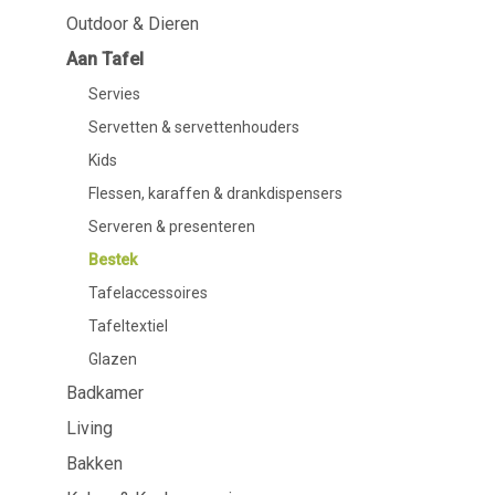
Outdoor & Dieren
Aan Tafel
Badkamer
Aan Tafel
Servies
Cosmetica
Servies
Servetten & servettenhouders
Lichaamsverz
Servetten & servettenhouders
Kids
Tandverzorgi
Kids
Flessen, karaffen &
Haarverzorgi
drankdispensers
Flessen, karaffen & drankdispensers
Serveren & presenteren
Bestek
Serveren & presenteren
Tafelaccessoires
Bestek
Tafeltextiel
Glazen
Tafelaccessoires
Tafeltextiel
Glazen
Badkamer
Koken & Keukengerei
Barbecue
Living
Bakken
Meten & wegen
BBQ accessoir
Boteraccessoires
Rookhout