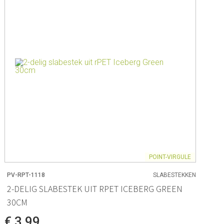
ck Co.
en
& - lepels
& bakpapier
& mengkommen
gdheden
rmen
POINT-VIRGULE
PV-RPT-1118
SLABESTEKKEN
2-DELIG SLABESTEK UIT RPET ICEBERG GREEN
 & Bewaren
30CM
waren
€ 3,99
ssoires