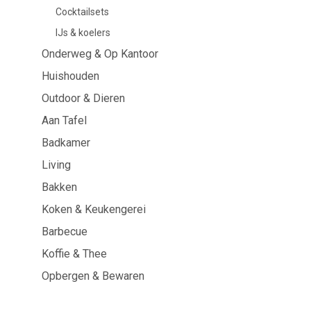
Cocktailsets
Aan Tafel
Badkamer
IJs & koelers
Onderweg & Op Kantoor
Servies
Cosmetica
Servetten & servettenhouders
Lichaamsverz
Huishouden
Kids
Tandverzorgi
Outdoor & Dieren
Flessen, karaffen &
Haarverzorgi
drankdispensers
Aan Tafel
Serveren & presenteren
Bestek
Badkamer
Tafelaccessoires
Living
Tafeltextiel
Glazen
Bakken
Koken & Keukengerei
Barbecue
Koffie & Thee
Koken & Keukengerei
Barbecue
Opbergen & Bewaren
Meten & wegen
BBQ accessoir
Boteraccessoires
Rookhout