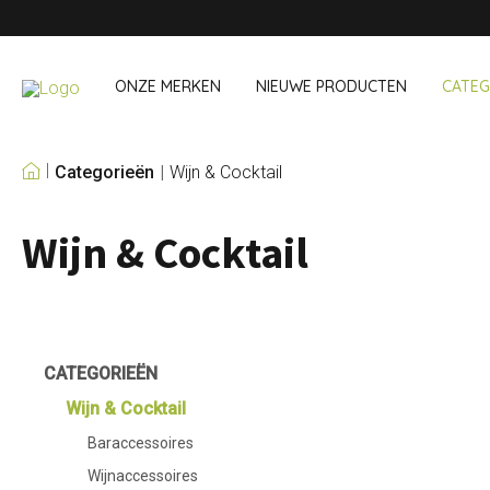
ONZE MERKEN
NIEUWE PRODUCTEN
CATEG
Categorieën
Wijn & Cocktail
ONZE EIGEN MERKEN
Wijn & Cocktail
Wijn & Cocktail
Onderweg &
Baraccessoires
Snack- & Lun
Wijnaccessoires
Drinken On Th
Cocktailsets
Shopping
IJs & koelers
Besteksets
CATEGORIEËN
Koeltassen
Wijn & Cocktail
Baraccessoires
Wijnaccessoires