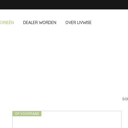
ORIEËN
DEALER WORDEN
OVER LIVWISE
WIJ VERKOPEN OOK DEZE MERK
 Op Kantoor
Huishouden
Outdoor &
Chroma
Ravenhead
Cookut
Robert Welch
chboxen
Afwasaccessoires
Bloempotte
e Go
Huishoudaccessoires
Vuurkorven 
Cozze
Saleen
Schoonmaakgerei
Textiel
CrushGrind
Sistema
Vogels en i
Huisdieren
SO
Joie
Solo stove
Camping
Kilner
Sunartis
OP VOORRAAD
Lurch
T&G Woodware
Mason Cash
Tenderflame