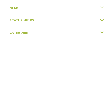
Keukentextiel
Barbecues
MERK
Keukengerei
Pasta & pizza
STATUS NIEUW
Messen & toebehoren
Inmaken & fermenteren
Kookboeken
CATEGORIE
Snijden & raspen
Kruiden & specerijen
Accessoires voor ijsjes
Koken, braden & stomen
Zeven, vergieten & trechters