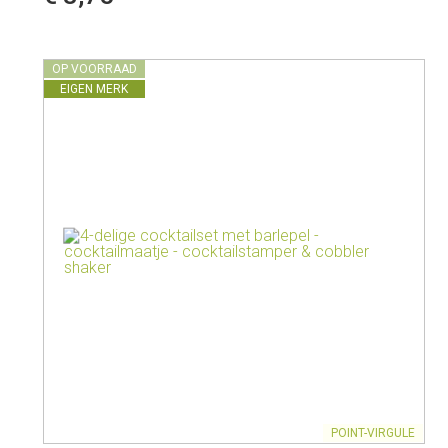
Melkkannen
Opbergers
Fluitketels
Isoleerkannen
OP VOORRAAD
EIGEN MERK
POINT-VIRGULE