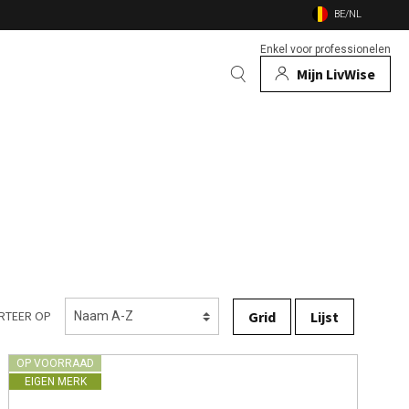
BE/NL
Enkel voor professionelen
Mijn LivWise
EN
 Dieren
Bekijk alle merken
n
en vuurschalen
nsecten
Grid
Lijst
RTEER OP
OP VOORRAAD
EIGEN MERK