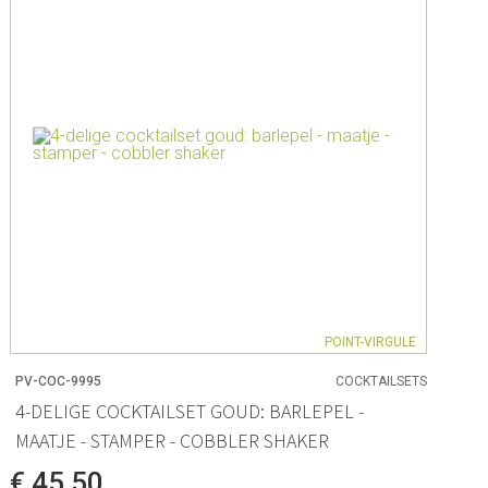
ck Co.
en
& - lepels
& bakpapier
& mengkommen
gdheden
rmen
POINT-VIRGULE
PV-COC-9995
COCKTAILSETS
4-DELIGE COCKTAILSET GOUD: BARLEPEL -
 & Bewaren
MAATJE - STAMPER - COBBLER SHAKER
waren
€ 45,50
ssoires