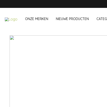
ONZE MERKEN
NIEUWE PRODUCTEN
CATEG
ONZE EIGEN MERKEN
Wijn & Cocktail
Onderweg &
Baraccessoires
Snack- & Lun
Wijnaccessoires
Drinken On Th
Cocktailsets
Shopping
IJs & koelers
Besteksets
Koeltassen