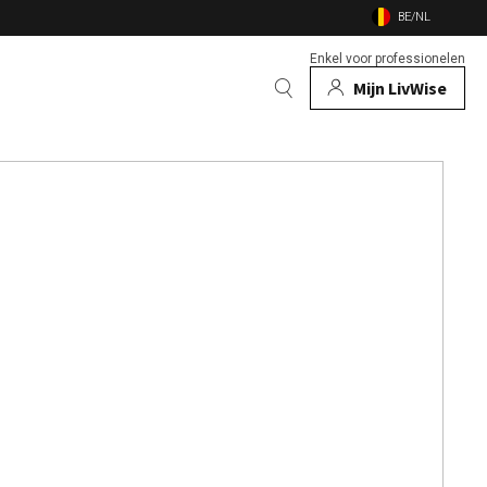
BE/NL
Enkel voor professionelen
Mijn LivWise
EN
 Dieren
Bekijk alle merken
n
en vuurschalen
nsecten