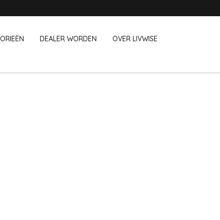
ORIEËN
DEALER WORDEN
OVER LIVWISE
WIJ VERKOPEN OOK DEZE MERK
 Op Kantoor
Huishouden
Outdoor &
Chroma
Ravenhead
Cookut
Robert Welch
chboxen
Afwasaccessoires
Bloempotte
e Go
Huishoudaccessoires
Vuurkorven 
Cozze
Saleen
Schoonmaakgerei
Textiel
CrushGrind
Sistema
Vogels en i
Huisdieren
Joie
Solo stove
Camping
Kilner
Sunartis
Lurch
T&G Woodware
Mason Cash
Tenderflame