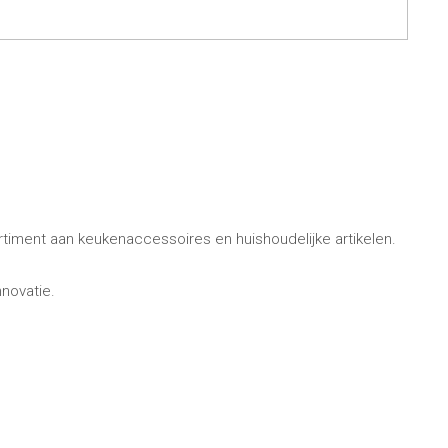
ck Co.
en
& - lepels
& bakpapier
& mengkommen
gdheden
rmen
rtiment aan keukenaccessoires en huishoudelijke artikelen.
novatie.
 & Bewaren
waren
ssoires