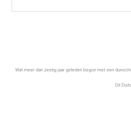
Aan Tafel
Badkamer
Servies
Cosmetica
Servetten & servettenhouders
Lichaamsverz
Kids
Tandverzorgi
Flessen, karaffen &
Haarverzorgi
drankdispensers
Serveren & presenteren
Bestek
Tafelaccessoires
Wat meer dan zestig jaar geleden begon met een dunschille
Tafeltextiel
Glazen
Dit Dui
Koken & Keukengerei
Barbecue
Meten & wegen
BBQ accessoir
Boteraccessoires
Rookhout