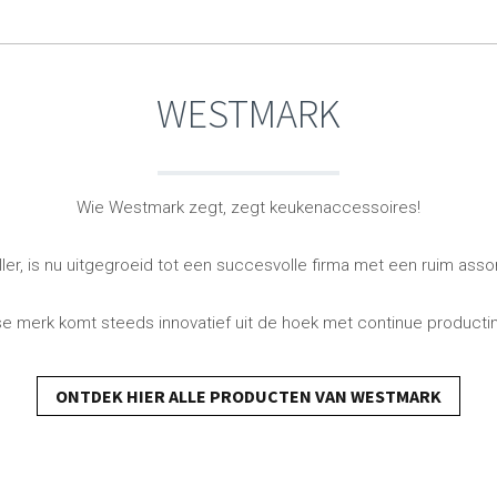
Novac
Traditional Wine Ra
Living
Bakken
Pintinox
Typhoon
Wijnrekken
Brood bakk
WESTMARK
Pointrose
Vitlab
orging
Vazen
Maatbekers 
Price & Kensington
Westmark
ng
Woonaccessoires
Bakmatten 
ng
Manden
Pudding- 
QDO
Zojirushi
Kaarsen & kaarsenhouders
Bakvormen
Wie Westmark zegt, zegt keukenaccessoires!
Bakbenodi
Uitsteekvo
r, is nu uitgegroeid tot een succesvolle firma met een ruim asso
tse merk komt steeds innovatief uit de hoek met continue productin
ONTDEK HIER ALLE PRODUCTEN VAN WESTMARK
Koffie & Thee
Opbergen
es
Theepotten & toebehoren
Voedsel be
Koffiemakers & accessoires
Opbergacce