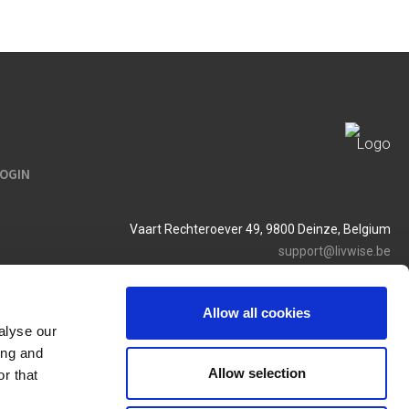
LOGIN
Vaart Rechteroever 49, 9800 Deinze, Belgium
support@livwise.be
T. +32 (0)9 385 93 24
BTW BE 0454 468 358
Allow all cookies
alyse our
ing and
Allow selection
r that