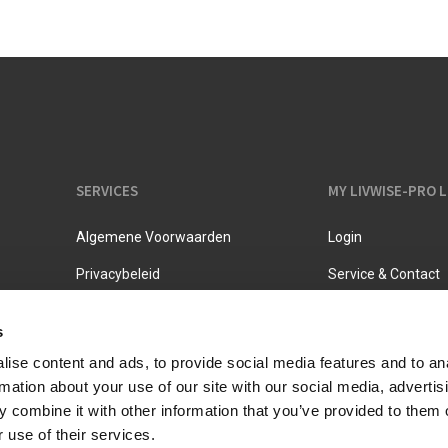
Melkkannen
Opbergers
Fluitketels
Isoleerkannen
SERVICES
MY LIVWISE-PRO 
Algemene Voorwaarden
Login
Privacybeleid
Service & Contact
s
ise content and ads, to provide social media features and to an
rmation about your use of our site with our social media, advertis
 combine it with other information that you’ve provided to them o
 use of their services.