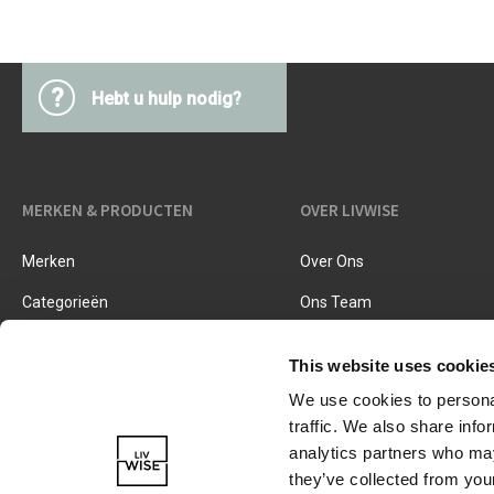
Keukentextiel
Barbecues
Keukengerei
Pasta & pizza
?
Messen & toebehoren
Hebt u hulp nodig?
Inmaken & fermenteren
Kookboeken
Snijden & raspen
Kruiden & specerijen
MERKEN & PRODUCTEN
Accessoires voor ijsjes
OVER LIVWISE
Koken, braden & stomen
Zeven, vergieten & trechters
Merken
Over Ons
Categorieën
Ons Team
Nieuwe Producten
Vacatures
This website uses cookie
We use cookies to personal
traffic. We also share info
analytics partners who may
they’ve collected from your