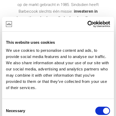
op de markt gebracht in 1985. Sindsdien heeft
Barbecook slechts één missie:
investeren in
innovatie en barbecueën leuker, handiger en
makkelijker maken.
We proberen esthetische en
gebruiksvriendelijke oplossingen te vinden, met
verschillende antwoorden voor elke gelegenheid en
This website uses cookies
elke levensfase.
We use cookies to personalise content and ads, to
provide social media features and to analyse our traffic.
Ons uitgebreid assortiment barbecues bestaat uit
We also share information about your use of our site with
houtskool-, gas-, elektrische en meeneembarbecues,
our social media, advertising and analytics partners who
maar ook uit plancha's, rookovens, vuurschalen en een
may combine it with other information that you’ve
ruim assortiment barbecue-accessoires.
provided to them or that they’ve collected from your use
of their services.
Barbecook is een ode aan de mooie dingen van het
leven, aan het samenzijn, aan lang en gezellig tafelen
Consent
en vooral aan de enorme diversiteit van
Necessary
Selection
onweerstaanbare bereidingen.