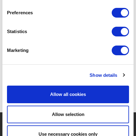
Barbecook, de smaak van plezier!
Preferences
Statistics
ONTDEK HIER ALLE PRODUCTEN VAN
BARBECOOK
Marketing
GA NAAR BARBECOOK'S WEBSITE
Show details
Allow all cookies
Allow selection
?
Hebt u hulp nodig?
Use necessary cookies only