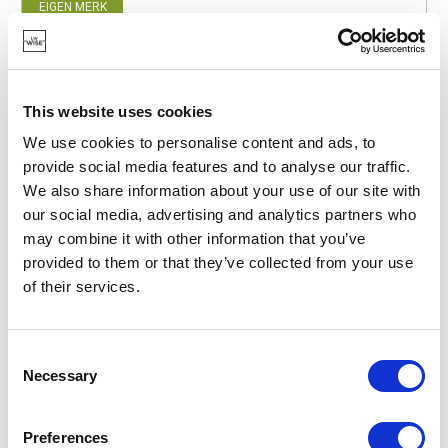
EIGEN MERK
This website uses cookies
We use cookies to personalise content and ads, to
provide social media features and to analyse our traffic.
We also share information about your use of our site with
our social media, advertising and analytics partners who
may combine it with other information that you’ve
provided to them or that they’ve collected from your use
of their services.
Consent
Necessary
BARBECOOK
Selection
BC-ELE-4001
ELEKTRISCHE BARBECUES
ALEXIA 5111
Preferences