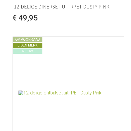
12-DELIGE DINERSET UIT RPET DUSTY PINK
Melkkannen
Opbergers
Fluitketels
€ 49,95
Isoleerkannen
OP VOORRAAD
EIGEN MERK
NIEUW