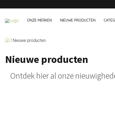
ONZE MERKEN
NIEUWE PRODUCTEN
CATEG
Nieuwe producten
ONZE EIGEN MERKEN
Nieuwe producten
Wijn & Cocktail
Onderweg &
Baraccessoires
Snack- & Lun
Wijnaccessoires
Drinken On Th
Ontdek hier al onze nieuwighe
Cocktailsets
Shopping
IJs & koelers
Besteksets
Koeltassen