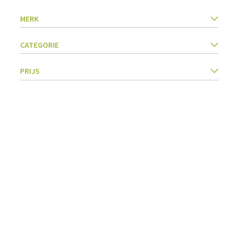
MERK
Aan Tafel
Badkamer
Servies
Cosmetica
CATEGORIE
Servetten & servettenhouders
Lichaamsverz
Kids
Tandverzorgi
PRIJS
Flessen, karaffen &
Haarverzorgi
drankdispensers
Serveren & presenteren
Bestek
Tafelaccessoires
Tafeltextiel
Glazen
Koken & Keukengerei
Barbecue
Meten & wegen
BBQ accessoir
Boteraccessoires
Rookhout