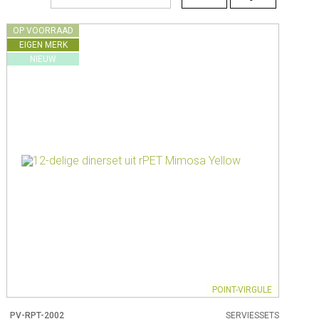
ck Co.
OP VOORRAAD
EIGEN MERK
en
NIEUW
& - lepels
& bakpapier
& mengkommen
gdheden
rmen
 & Bewaren
POINT-VIRGULE
waren
PV-RPT-2002
SERVIESSETS
ssoires