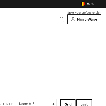
BE/NL
Enkel voor professionelen
Mijn LivWise
EN
 Dieren
Bekijk alle merken
n
en vuurschalen
nsecten
Grid
Lijst
RTEER OP