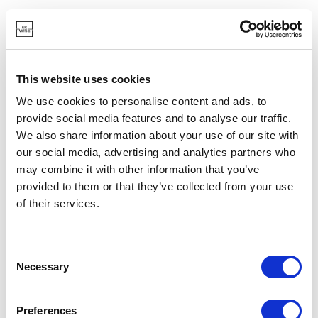
PV-BAK-2362
BAKVORMEN
BAKVORM MET ANTI-AANBAKLAAG VOOR 12 MUFFINS
€ 24,95
This website uses cookies
We use cookies to personalise content and ads, to
OP VOORRAAD
provide social media features and to analyse our traffic.
EIGEN MERK
We also share information about your use of our site with
our social media, advertising and analytics partners who
may combine it with other information that you’ve
provided to them or that they’ve collected from your use
of their services.
Consent
Necessary
Selection
Preferences