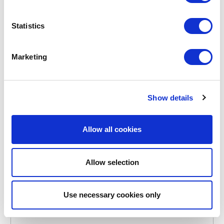
Statistics
POINT-VIRGULE
Marketing
PV-BAK-2350
BAKVORMEN
BAKVORM MET ANTI-AANBAKLAAG VOOR 6 MUFFINS
Show details
€ 16,95
Allow all cookies
OP VOORRAAD
EIGEN MERK
Allow selection
Use necessary cookies only