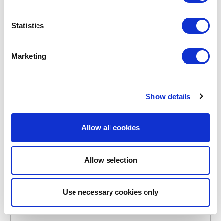
POINT-VIRGULE
Statistics
PV-PLA-0900
BESTEKSETS
3-DELIGE BESTEKSET UIT PLA LICHTGRIJS
€ 6,95
Marketing
OP VOORRAAD
Show details
EIGEN MERK
Allow all cookies
Allow selection
Use necessary cookies only