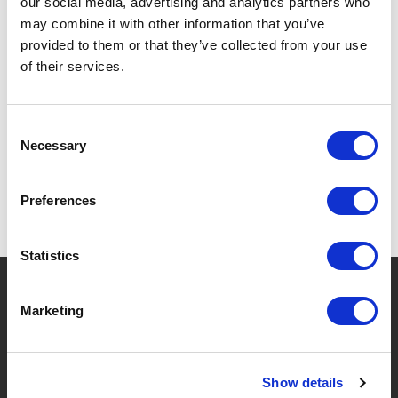
our social media, advertising and analytics partners who
may combine it with other information that you’ve
provided to them or that they’ve collected from your use
of their services.
SPECIFICATIES
Consent
Necessary
Selection
Preferences
Statistics
?
Hebt u hulp nodig?
Marketing
MERKEN & PRODUCTEN
OVER LIVWISE
Show details