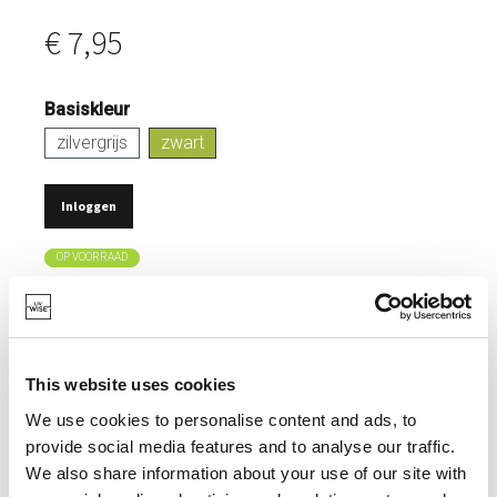
€ 7,95
Basiskleur
zilvergrijs
zwart
Inloggen
OP VOORRAAD
GEMAAKT VAN HOOGWAARDIG ROESTVRIJ STAAL
VOOR LANGDURIG GEBRUIK.
BESTAND TEGEN ZUREN.
This website uses cookies
KRASBESTENDIG EN BEHOUDT ZIJN UITSTRALING.
We use cookies to personalise content and ads, to
HYGIËNISCH MATERIAAL DAT GEEN GEUR OPNEEMT.
provide social media features and to analyse our traffic.
We also share information about your use of our site with
GEMAKKELIJK SCHOON TE MAKEN.