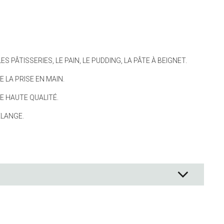
e
 Co.
t tasses de mesure
ES PÂTISSERIES, LE PAIN, LE PUDDING, LA PÂTE À BEIGNET.
pier de cuisson
anger
E LA PRISE EN MAIN.
tisserie
E HAUTE QUALITÉ.
èces
ÉLANGE.
nt
n aliments
s rangement