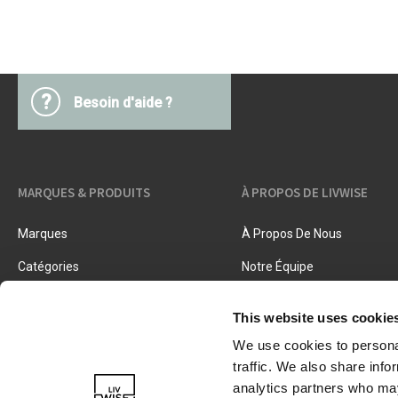
Accessoires beurre
Barbecues
Textiles cuisine
Ustensiles cuisine
Pâtes & pizza
Couteaux & accessoires
?
Besoin d'aide ?
Conservation & fermentation
Livres de cuisine
Trancher & râper
Herbes & épices
Accessoires crème glacée
MARQUES & PRODUITS
À PROPOS DE LIVWISE
Cuisiner, rôtir & vapeur
Tamis, passoires & entonnoirs
Marques
À Propos De Nous
Catégories
Notre Équipe
Nouveaux Produits
Offres D'emploi
This website uses cookie
We use cookies to personal
traffic. We also share info
analytics partners who may