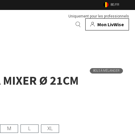
BE/FR
Uniquement pour les professionnels
Mon LivWise
S MARQUES
 & animaux
Zojirushi
BOLS À MÉLANGER
 MIXER Ø 21CM
rs
Voir toutes les marques
feu de jardin
insectes
 compagnie
M
L
XL