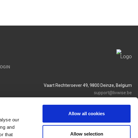
LOGIN
Vaart Rechteroever 49, 9800 Deinze, Belgium
support@livwise.be
T. +32 (0)9 385 93 24
BTW BE 0454 468 358
Allow all cookies
alyse our
ing and
Allow selection
r that