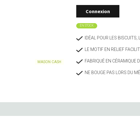
Mason Cash
Tenderflame
Connexion
n
Art de vivre
Pâtisseri
Novac
Traditional Wine Rack
Porte-bouteilles
Boulangerie
EN STOCK
Pintinox
Typhoon
Vases
Cuillères e
IDÉAL POUR LES BISCUITS, L
Pointrose
Vitlab
Accessoires
Tapis et pa
Corbeilles
Bols à mél
Price & Kensington
Westmark
LE MOTIF EN RELIEF FACILIT
Bougies & bougeoirs
Moules à pâ
Ustensiles
FABRIQUÉ EN CÉRAMIQUE D
MASON CASH
Emporte-pi
NE BOUGE PAS LORS DU M
Thé & café
Rangeme
BQ
Théières et accessoires
Conservatio
e
Cafetières et accessoires
Accessoire