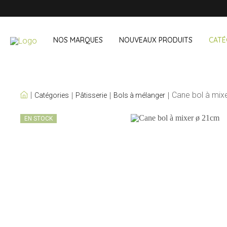
NOS MARQUES
NOUVEAUX PRODUITS
CATÉ
NOS PROPRES
Cane bol à mix
Catégories
Pâtisserie
Bols à mélanger
MARQUES
Vin & cocktail
À emporter 
EN STOCK
Accessoires bar
Boites à lunch
Accessoires vin
Boisson noma
Sets cocktail
Courses
Glace & refroidisseurs
Couverts
Sacs réfriger