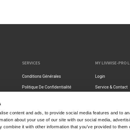
Pots à lait
Rangement
Bouilloires
Pichets isothermes
SERVICES
MY LIVWISE-PRO 
Conditions Générales
Login
Politique De Confidentialité
Service & Contact
s
ise content and ads, to provide social media features and to an
rmation about your use of our site with our social media, advertis
 combine it with other information that you’ve provided to them o