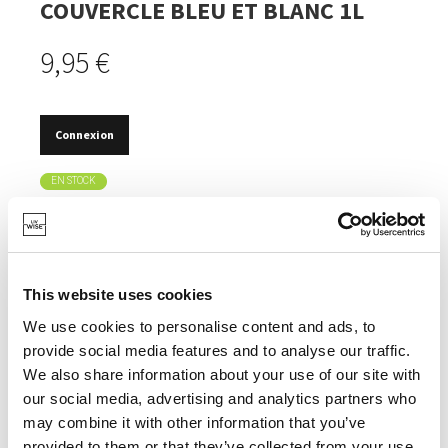
COUVERCLE BLEU ET BLANC 1L
9,95 €
Connexion
EN STOCK
LE COUVERCLE DIVISIBLE PEUT ÊTRE UTILISÉ COMME
COUVERCLE DE RANGEMENT ET COMME
PROTECTION CONTRE LES ÉCLABOUSSURES.
This website uses cookies
AVEC BEC VERSEUR.
We use cookies to personalise content and ads, to
ANNEAU ANTIDÉRAPANT.
provide social media features and to analyse our traffic.
We also share information about your use of our site with
our social media, advertising and analytics partners who
may combine it with other information that you’ve
provided to them or that they’ve collected from your use