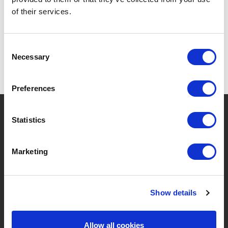
SPÉCIFICATIONS
of their services.
Consent
Necessary
Selection
Preferences
?
Besoin d'aide ?
Statistics
Marketing
MARQUES & PRODUITS
À PROPOS DE LIVWISE
Marques
À Propos De Nous
Show details
Catégories
Notre Équipe
Allow all cookies