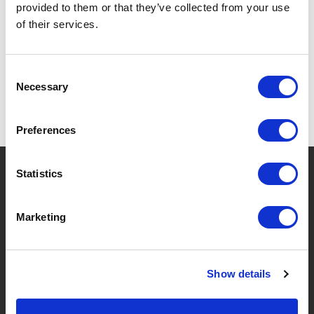
provided to them or that they’ve collected from your use
SPÉCIFICATIONS
of their services.
Consent
Necessary
Selection
Preferences
?
Besoin d'aide ?
Statistics
Marketing
MARQUES & PRODUITS
À PROPOS DE LIVWISE
Show details
Marques
À Propos De Nous
Catégories
Notre Équipe