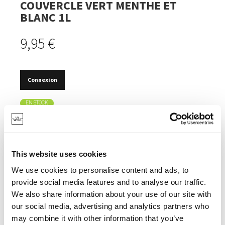
COUVERCLE VERT MENTHE ET
BLANC 1L
9,95 €
Connexion
EN STOCK
LE COUVERCLE DIVISIBLE PEUT ÊTRE UTILISÉ COMME
COUVERCLE DE RANGEMENT ET COMME
PROTECTION CONTRE LES ÉCLABOUSSURES.
This website uses cookies
AVEC BEC VERSEUR.
We use cookies to personalise content and ads, to
ANNEAU ANTIDÉRAPANT.
provide social media features and to analyse our traffic.
We also share information about your use of our site with
our social media, advertising and analytics partners who
may combine it with other information that you’ve