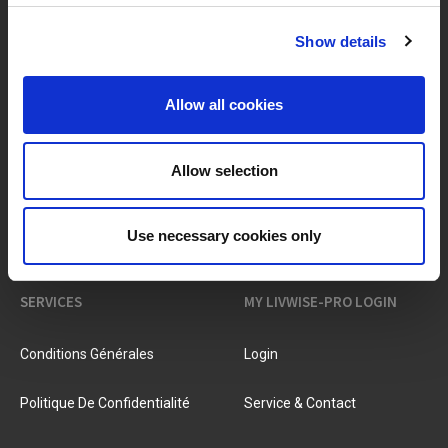
Show details
MARQUES & PRODUITS
À PROPOS DE LIVWISE
Allow all cookies
Marques
À Propos De Nous
Allow selection
Catégories
Notre Équipe
Use necessary cookies only
Nouveaux Produits
Offres D'emploi
SERVICES
MY LIVWISE-PRO LOGIN
Conditions Générales
Login
Politique De Confidentialité
Service & Contact