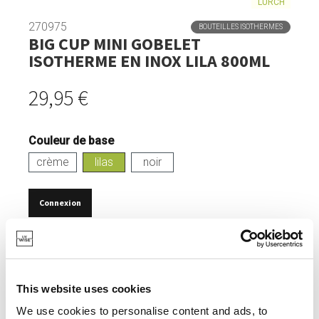
LURCH
270975
BOUTEILLES ISOTHERMES
BIG CUP MINI GOBELET
ISOTHERME EN INOX LILA 800ML
29,95 €
Couleur de base
crème
lilas
noir
Connexion
EN STOCK
CONTENANCE DE 800ML.
This website uses cookies
ACIER INOXYDABLE.
We use cookies to personalise content and ads, to
GARDE LES BOISSONS FROIDES JUSQU'À 12 HEURES.