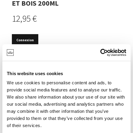
ET BOIS 200ML
12,95 €
Connexion
EN STOCK
IDÉAL POUR ENTRETENIR ET NOURRIR LE BAMBOU
ET LE BOIS.
This website uses cookies
We use cookies to personalise content and ads, to
provide social media features and to analyse our traffic.
We also share information about your use of our site with
our social media, advertising and analytics partners who
SPÉCIFICATIONS
may combine it with other information that you’ve
provided to them or that they’ve collected from your use
of their services.