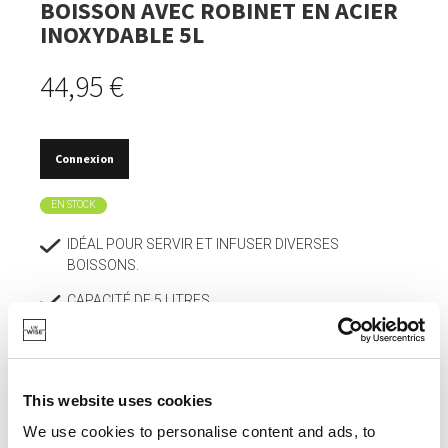
BOISSON AVEC ROBINET EN ACIER
INOXYDABLE 5L
44,95 €
Connexion
EN STOCK
IDÉAL POUR SERVIR ET INFUSER DIVERSES
BOISSONS.
CAPACITÉ DE 5 LITRES.
CONCEPTION INNOVANTE AVEC UN JOINT AMÉLIORÉ,
PERMETTANT AU ROBINET DE FONCTIONNER SANS
OUVRIR LE COUVERCLE.
This website uses cookies
ROBINET EN ACIER INOXYDABLE DE HAUTE QUALITÉ
We use cookies to personalise content and ads, to
POUR UN SERVICE SANS GOUTTES.