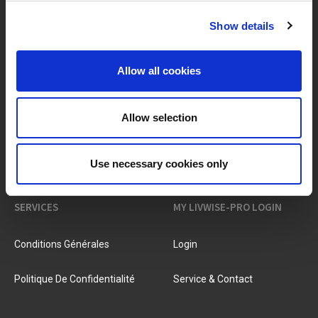
Show details
MARQUES & PRODUITS
À PROPOS DE LIVWISE
Allow all cookies
Marques
À Propos De Nous
Allow selection
Catégories
Notre Équipe
Use necessary cookies only
Nouveaux Produits
Offres D'emploi
SERVICES
MY LIVWISE-PRO LOGIN
Conditions Générales
Login
Politique De Confidentialité
Service & Contact