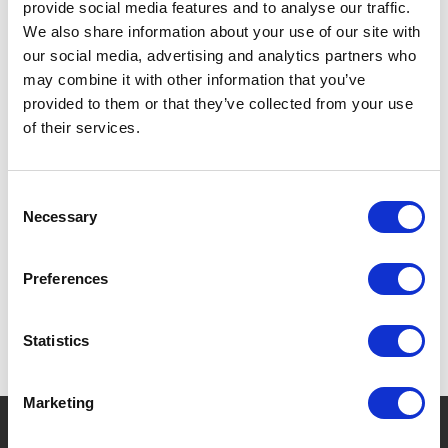
provide social media features and to analyse our traffic.
SYSTÈME DE DÉCOMPRESSION ASSURANT UN
We also share information about your use of our site with
ÉCOULEMENT FLUIDE SANS ÉCLABOUSSURES.
our social media, advertising and analytics partners who
ROBINET DANS LE DESIGN ROTATIF KILNER BIEN
may combine it with other information that you’ve
CONNU.
provided to them or that they’ve collected from your use
of their services.
Consent
SPÉCIFICATIONS
Necessary
Selection
Preferences
Statistics
Marketing
?
Besoin d'aide ?