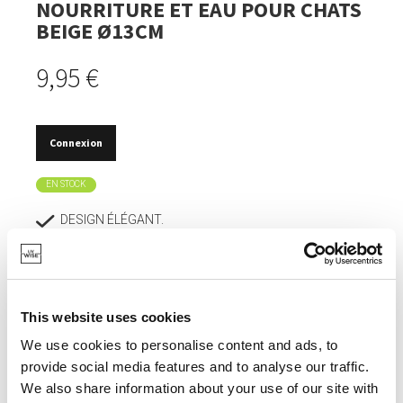
NOURRITURE ET EAU POUR CHATS
BEIGE Ø13CM
9,95 €
Connexion
EN STOCK
DESIGN ÉLÉGANT.
FABRIQUÉ EN CÉRAMIQUE LOURDE ET RÉSISTANTE
AUX ÉCLATS.
GARDE LA NOURRITURE ET LES BOISSONS FRAÎCHES
This website uses cookies
PLUS LONGTEMPS.
We use cookies to personalise content and ads, to
CONTENANCE DE 400 ML.
provide social media features and to analyse our traffic.
COMPATIBLE CONGÉLATEUR, MICRO-ONDES ET LAVE-
We also share information about your use of our site with