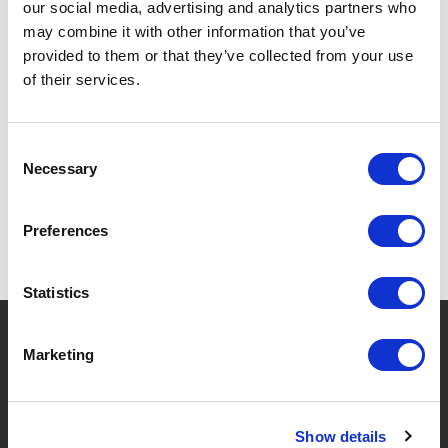
VAISSELLE.
our social media, advertising and analytics partners who
may combine it with other information that you’ve
provided to them or that they’ve collected from your use
of their services.
SPÉCIFICATIONS
Consent
Necessary
Selection
Preferences
Statistics
?
Besoin d'aide ?
Marketing
MARQUES & PRODUITS
À PROPOS DE LIVWISE
Show details