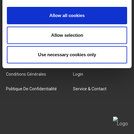
Marques
À Propos De Nous
Allow all cookies
Catégories
Notre Équipe
Allow selection
Nouveaux Produits
Offres D'emploi
Use necessary cookies only
SERVICES
MY LIVWISE-PRO LOGIN
Conditions Générales
Login
Politique De Confidentialité
Service & Contact