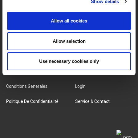
Show details
MARQUES & PRODUITS
À PROPOS DE LIVWISE
Allow all cookies
Marques
À Propos De Nous
Catégories
Notre Équipe
Allow selection
Nouveaux Produits
Offres D'emploi
Use necessary cookies only
SERVICES
MY LIVWISE-PRO LOGIN
Conditions Générales
Login
Politique De Confidentialité
Service & Contact