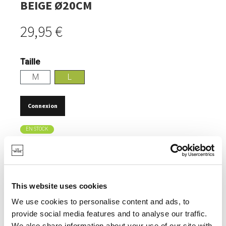
BEIGE Ø20CM
29,95 €
Taille
M
L
Connexion
EN STOCK
DESIGN ÉLÉGANT.
CONTENANCE DE 2,4 LITRES.
This website uses cookies
LE BOL PROFOND PERMET DE GARDER L'EAU PLUS
LONGTEMPS POUR LES CHIENS ASSOIFFÉS.
We use cookies to personalise content and ads, to
provide social media features and to analyse our traffic.
FABRIQUÉ EN GRÈS LOURD ET DURABLE, DIFFICILE À
RENVERSER.
We also share information about your use of our site with