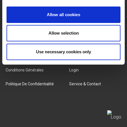
Marques
À Propos De Nous
Allow all cookies
Catégories
Notre Équipe
Allow selection
Nouveaux Produits
Offres D'emploi
Use necessary cookies only
SERVICES
MY LIVWISE-PRO LOGIN
Conditions Générales
Login
Politique De Confidentialité
Service & Contact