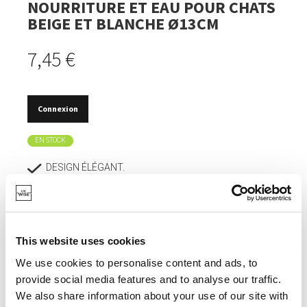
NOURRITURE ET EAU POUR CHATS
BEIGE ET BLANCHE Ø13CM
7,45 €
Connexion
EN STOCK
DESIGN ÉLÉGANT.
DURABLE ET STABLE.
CONVIENT AUX CHATS, CHIOTS ET PETITS CHIENS.
This website uses cookies
CONTENANCE DE 900 ML.
We use cookies to personalise content and ads, to
GARDE LES ALIMENTS ET L’EAU FRAIS PLUS
provide social media features and to analyse our traffic.
LONGTEMPS.
We also share information about your use of our site with
COMPATIBLE LAVE-VAISSELLE ET CONGÉLATEUR.