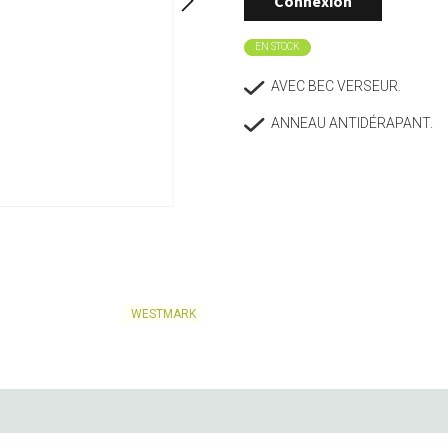
Connexion
Mason Cash
Tenderflame
n
Art de vivre
Pâtisseri
EN STOCK
Novac
Traditional Wine Rack
Porte-bouteilles
Boulangerie
AVEC BEC VERSEUR.
Pintinox
Typhoon
Vases
Cuillères e
Pointrose
Vitlab
ANNEAU ANTIDÉRAPANT.
Accessoires
Tapis et pa
Corbeilles
Bols à mél
Price & Kensington
Westmark
Bougies & bougeoirs
Moules à pâ
Ustensiles
Emporte-pi
WESTMARK
Thé & café
Rangeme
BQ
Théières et accessoires
Conservatio
e
Cafetières et accessoires
Accessoire