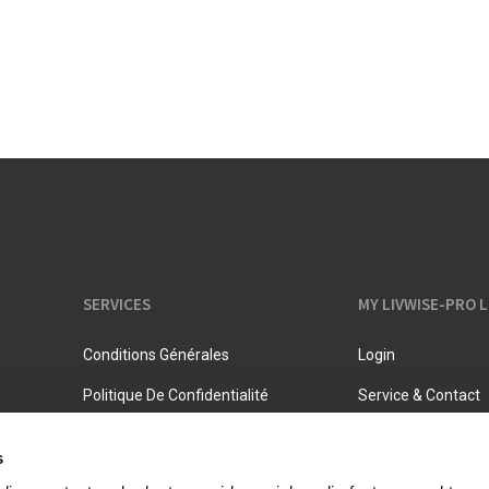
Pots à lait
Rangement
Bouilloires
Pichets isothermes
SERVICES
MY LIVWISE-PRO 
Conditions Générales
Login
Politique De Confidentialité
Service & Contact
s