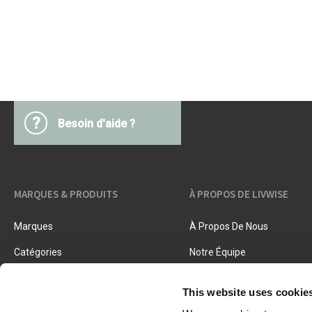
Accessoires beurre
Barbecues
Textiles cuisine
Ustensiles cuisine
Pâtes & pizza
Couteaux & accessoires
Conservation & fermentation
Livres de cuisine
Trancher & râper
?
Besoin d'aide ?
Herbes & épices
Accessoires crème glacée
Cuisiner, rôtir & vapeur
Tamis, passoires & entonnoirs
MARQUES & PRODUITS
À PROPOS DE LIVWISE
Marques
À Propos De Nous
Catégories
Notre Équipe
Nouveaux Produits
Offres D'emploi
This website uses cookie