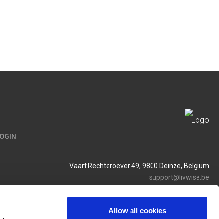
LOGIN
Vaart Rechteroever 49, 9800 Deinze, Belgium
support@livwise.be
T. +32 (0)9 385 93 24
BTW BE 0454 468 358
Allow all cookies