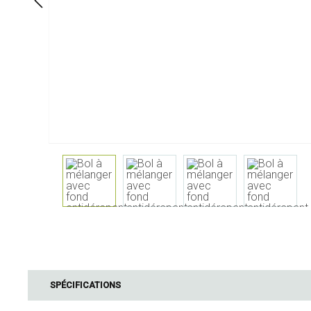
À table
Salle de bai
Service
Cosmétiques
Serviettes & porte-serviettes
Soin corps
Enfants
Soin dentaire
Bouteilles, carafes et
Soin cheveux
distributeurs de boisson
Servir & présenter
Couverts
Accessoires de table
Textiles de table
Verres
Cuisine & ustensiles
Barbecue
cuisine
SPÉCIFICATIONS
Accessoires B
Mesurer & peser
Bois de fumag