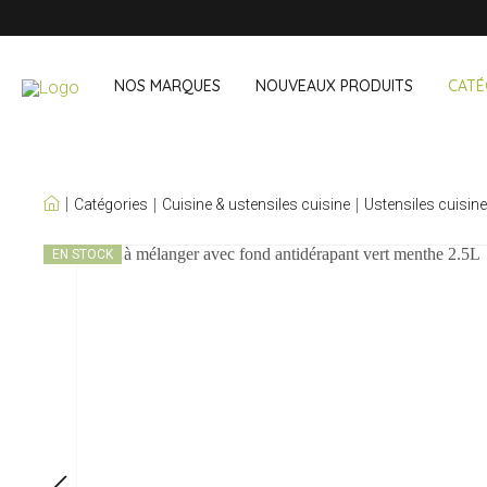
NOS MARQUES
NOUVEAUX PRODUITS
CATÉ
NOS PROPRES
Catégories
Cuisine & ustensiles cuisine
Ustensiles cuisine
MARQUES
Vin & cocktail
À emporter 
EN STOCK
Accessoires bar
Boites à lunch
Accessoires vin
Boisson noma
Sets cocktail
Courses
Glace & refroidisseurs
Couverts
Sacs réfriger