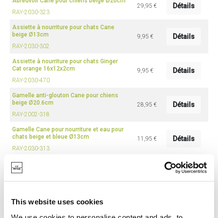
Abreuvoir Cane pour chiens beige Ø20cm
Détails
29,95 €
RAY-2030-323
Assiette à nourriture pour chats Cane
beige Ø13cm
Détails
9,95 €
RAY-2030-302
Assiette à nourriture pour chats Ginger
Cat orange 16x12x2cm
Détails
9,95 €
RAY-2030-470
Gamelle anti-glouton Cane pour chiens
beige Ø20.6cm
Détails
28,95 €
RAY-2002-318
Gamelle Cane pour nourriture et eau pour
chats beige et bleue Ø13cm
Détails
11,95 €
RAY-2030-313
Gamelle Cane pour nourriture et eau pour
chats beige Ø13cm
Détails
9,95 €
RAY-2030-303
Gamelle Cane pour nourriture et eau pour
This website uses cookies
chiens beige et bleue Ø18cm
Détails
23,95 €
We use cookies to personalise content and ads, to
RAY-2030-316