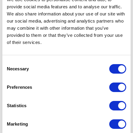
provide social media features and to analyse our traffic.
Gamelle Cane pour nourriture et eau pour
chiens beige Ø13cm
We also share information about your use of our site with
Détails
9,95 €
RAY-2030-305
our social media, advertising and analytics partners who
may combine it with other information that you’ve
Gamelle Cane pour nourriture et eau pour
chiens beige Ø15cm
Détails
provided to them or that they’ve collected from your use
13,45 €
RAY-2030-306
of their services.
Gamelle Cane pour nourriture et eau pour
chiens beige Ø18cm
Détails
19,95 €
RAY-2030-307
Consent
Necessary
Selection
Gamelle Cane pour nourriture et eau pour
chiens beige Ø20cm
Détails
22,95 €
RAY-2030-308
Preferences
Gamelle Cane pour nourriture et eau pour
chiens beige Ø25cm
Détails
30,95 €
RAY-2030-309
Statistics
Gamelle Cane pour nourriture et eau pour
lapins beige Ø13cm
Détails
9,95 €
Marketing
RAY-2030-310