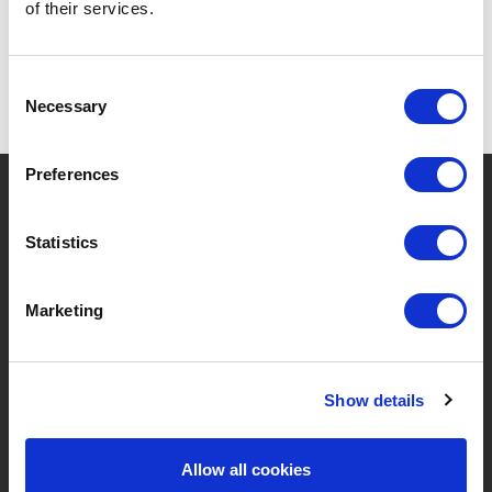
of their services.
Consent
Necessary
Selection
Preferences
?
Brauchen Sie Hilfe?
Statistics
MARKEN & PRODUKTE
ÜBER LIVWISE
Marketing
Marken
Über Uns
Show details
Kategorien
Unser Team
Neue Produkte
Stellenangebote
Allow all cookies