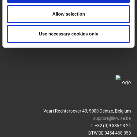
SERVICES
MY LIVWISE-PRO LOGIN
Allow selection
Allgemeine
Login
Geschäftsbedingungen
Use necessary cookies only
Service & Contact
Datenschutzrichtlinie
Vaart Rechteroever 49, 9800 Deinze, Belgium
support@livwise.be
T. +32 (0)9 385 93 24
BTW BE 0454 468 358