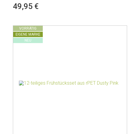
49,95 €
Isolierte Kannen
VORRÄTIG
EIGENE MARKE
NEU