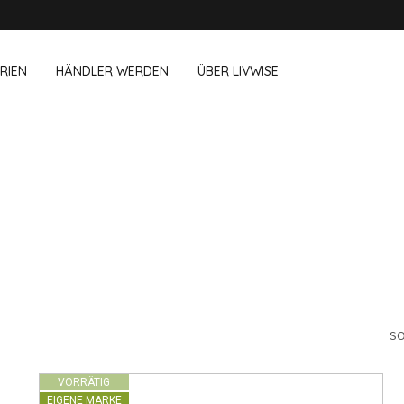
RIEN
HÄNDLER WERDEN
ÜBER LIVWISE
WIR VERKAUFEN DIESE MARKEN 
& Im Büro
Haushalt
Outdoor &
Dagelijkse Kost
Pointrose
chboxen
Zubehör für Geschirrspüler
Blumentöpf
wegs
Zubehör für Haushalt
Feuerkorb u
Westmark
Reinigungsutensilien
Textilien
Vögel und I
Alle Marken anzeigen
Camping
SO
VORRÄTIG
EIGENE MARKE