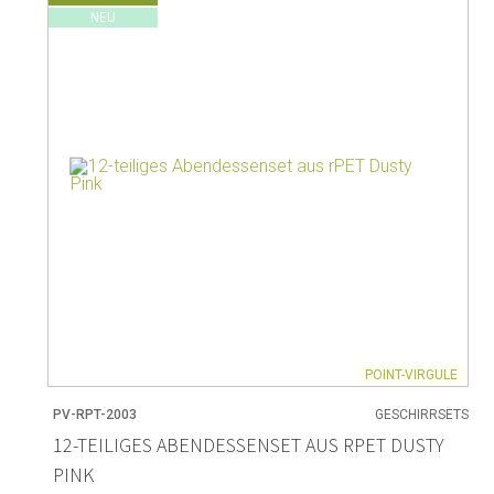
NEU
r
Wohnen
Backen
Weinregale
Brot backen
Vasen
Backmatten
Heimzubehör
Pudding- &
Körbe
Bakformen
Kerzen & Kerzenständer
Backzubeh
Cutter-For
POINT-VIRGULE
Kaffee & Tee
Lagerung
PV-RPT-2003
GESCHIRRSETS
12-TEILIGES ABENDESSENSET AUS RPET DUSTY
Teekannen & Zubehör
Lagerung v
Kaffeemaschinen & Zubehör
Lagerungs
PINK
Milchkännchen
Lagerung