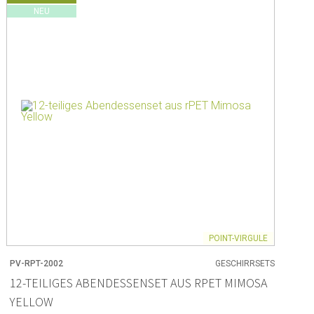
NEU
 und Backpapier
 Rührschüsseln
ör
men
POINT-VIRGULE
 & Aufbewahrung
PV-RPT-2002
GESCHIRRSETS
12-TEILIGES ABENDESSENSET AUS RPET MIMOSA
on Lebensmitteln
zubehör
YELLOW