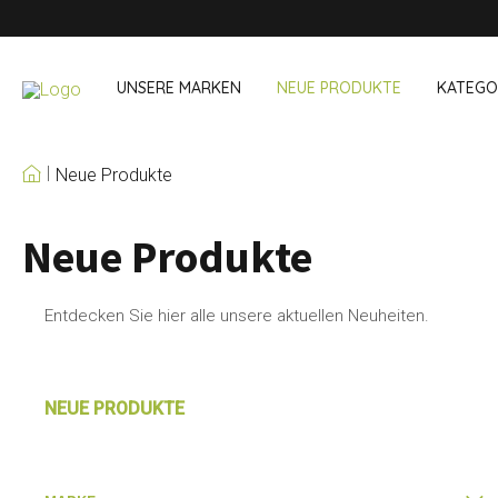
UNSERE MARKEN
NEUE PRODUKTE
KATEGO
Neue Produkte
UNSERE EIGENEN
MARKEN
Neue Produkte
Wein & Cocktails
Unterwegs 
Bar Accessoires
Snack- & Lun
Bar Accessoires
Trinken unter
Entdecken Sie hier alle unsere aktuellen Neuheiten.
Cocktail-Sets
Einkaufen
Eis und Kühler
Besteck Sets
Kühltaschen
NEUE PRODUKTE