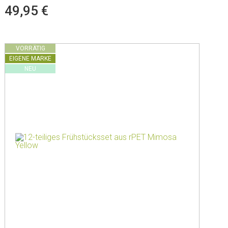
49,95 €
VORRÄTIG
EIGENE MARKE
NEU