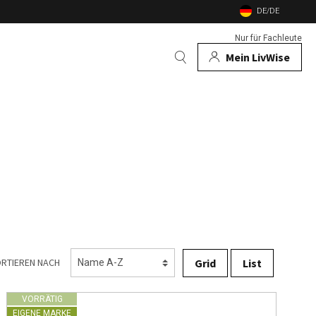
DE/DE
Nur für Fachleute
Mein LivWise
AUCH
 Tiere
e
nd Gartenfeuer
nsekten
Grid
List
RTIEREN NACH
VORRÄTIG
EIGENE MARKE