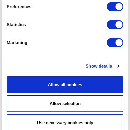
Preferences
Statistics
POINTROSE
PR-002-037
KÖRPERPFLEGE-ACCESSOIRES
Marketing
PR-002-037
0,00 €
Show details
VORRÄTIG
Allow all cookies
EIGENE MARKE
LETZTE CHANCE
Allow selection
Use necessary cookies only