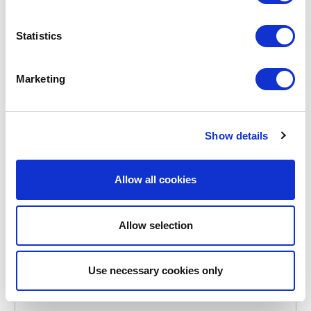
Statistics
POINT-VIRGULE
Marketing
PV-RPT-2004
TASSEN
4-TEILIGES BECHERSET AUS MEHRFARBIGEM RPET
300 ML
Show details
9,95 €
Allow all cookies
VORRÄTIG
EIGENE MARKE
Allow selection
NEU
Use necessary cookies only