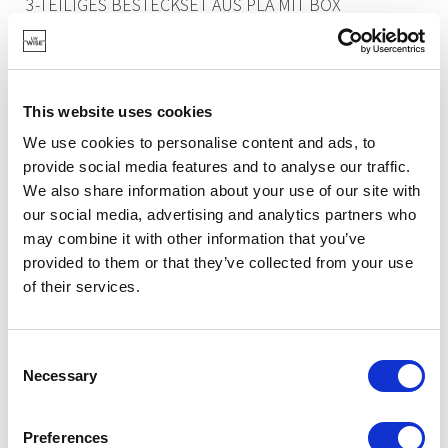
3-TEILIGES BESTECKSET AUS PLA MIT BOX
SALBEIGRÜN
10,95 €
This website uses cookies
We use cookies to personalise content and ads, to
VORRÄTIG
EIGENE MARKE
provide social media features and to analyse our traffic.
NEU
We also share information about your use of our site with
our social media, advertising and analytics partners who
may combine it with other information that you’ve
provided to them or that they’ve collected from your use
of their services.
Consent
Necessary
Selection
Preferences