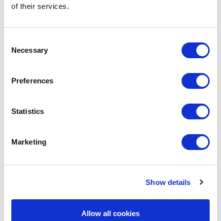
of their services.
Consent
Necessary
Selection
Preferences
Statistics
POINT-VIRGULE
PV-BAK-0301
SPRITZBEUTELN
Marketing
SATZ VON 24 SPRITZBEUTELN
7,95 €
Show details
VORRÄTIG
Allow all cookies
EIGENE MARKE