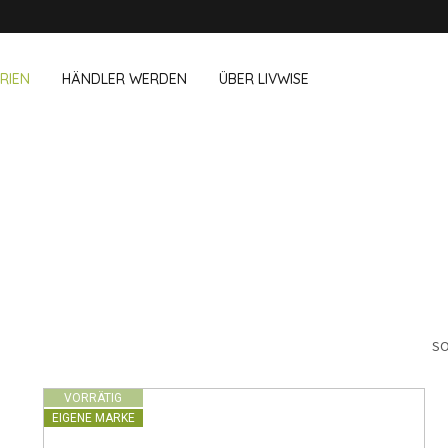
RIEN
HÄNDLER WERDEN
ÜBER LIVWISE
WIR VERKAUFEN DIESE MARKEN 
& Im Büro
Haushalt
Outdoor &
Dagelijkse Kost
Pointrose
chboxen
Zubehör für Geschirrspüler
Blumentöpf
wegs
Zubehör für Haushalt
Feuerkorb u
Westmark
Reinigungsutensilien
Textilien
Vögel und I
Alle Marken anzeigen
Camping
SO
VORRÄTIG
EIGENE MARKE