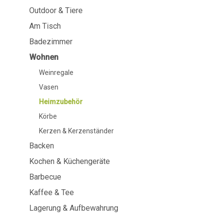
Am Tisch
Badezimme
Outdoor & Tiere
Am Tisch
Geschirr
Kosmetika
Servietten & Serviettenhalter
Körperflege
Badezimmer
Kinder
Zahnpflege
Wohnen
Flashen, Karaffen und
Getränkespender
Weinregale
Servieren und Präsentieren
Vasen
Besteck
Tischzubehör
Heimzubehör
Tisch Textilien
Körbe
Gläser
Kerzen & Kerzenständer
Backen
Kochen & Küchengeräte
Barbecue
Kochen & Küchengeräte
Barbecue
Kaffee & Tee
Messen & Wiegen
BBQ-Zubehör
Lagerung & Aufbewahrung
Butter-Zubehör
Räucherholz
Küchentextilien
Barbecues