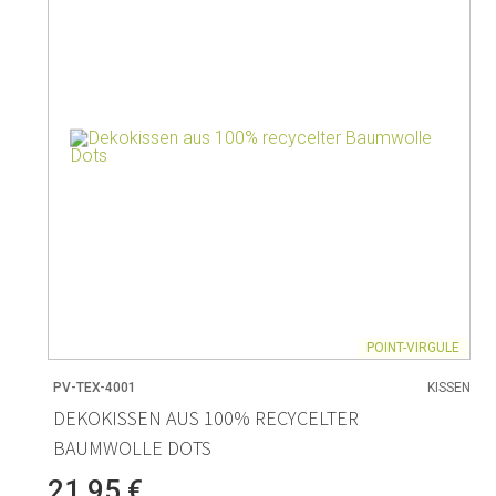
r
Wohnen
Backen
Weinregale
Brot backen
Vasen
Backmatten
Heimzubehör
Pudding- &
Körbe
Bakformen
Kerzen & Kerzenständer
Backzubeh
Cutter-For
POINT-VIRGULE
PV-TEX-4001
KISSEN
Kaffee & Tee
Lagerung
DEKOKISSEN AUS 100% RECYCELTER
BAUMWOLLE DOTS
Teekannen & Zubehör
Lagerung v
Kaffeemaschinen & Zubehör
Lagerungs
21,95 €
Milchkännchen
Lagerung