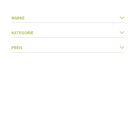
Küchegeräte
Pasta & Pizza
MARKE
Messer & Zubehör
Schneiden & Reiben
Kräuter & Gewürze
KATEGORIE
Garen, Braten & Dämpfen
Sieben & Trichter
PREIS