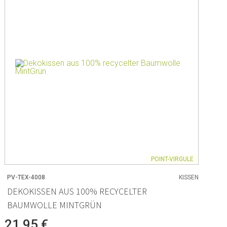
 und Backpapier
 Rührschüsseln
ör
men
POINT-VIRGULE
PV-TEX-4008
KISSEN
 & Aufbewahrung
DEKOKISSEN AUS 100% RECYCELTER
BAUMWOLLE MINTGRÜN
on Lebensmitteln
zubehör
21,95 €