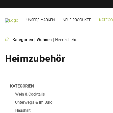
UNSERE MARKEN
NEUE PRODUKTE
KATEGO
Kategorien
Wohnen
Heimzubehör
UNSERE EIGENEN
MARKEN
Heimzubehör
Wein & Cocktails
Unterwegs 
Bar Accessoires
Snack- & Lun
Bar Accessoires
Trinken unter
Cocktail-Sets
Einkaufen
Eis und Kühler
Besteck Sets
KATEGORIEN
Kühltaschen
Wein & Cocktails
Unterwegs & Im Büro
Haushalt