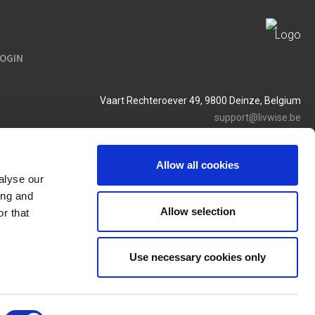
LOGIN
Vaart Rechteroever 49, 9800 Deinze, Belgium
support@livwise.be
T. +32 (0)9 385 93 24
BTW BE 0454 468 358
Allow all cookies
alyse our
ing and
Allow selection
r that
Use necessary cookies only