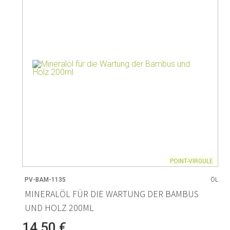
r
Wohnen
Backen
Weinregale
Brot backen
Vasen
Backmatten
Heimzubehör
Pudding- &
Körbe
Bakformen
Kerzen & Kerzenständer
Backzubeh
Cutter-For
POINT-VIRGULE
PV-BAM-1135
ÖL
Kaffee & Tee
Lagerung
MINERALÖL FÜR DIE WARTUNG DER BAMBUS
UND HOLZ 200ML
Teekannen & Zubehör
Lagerung v
Kaffeemaschinen & Zubehör
Lagerungs
14,50 €
Milchkännchen
Lagerung