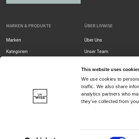
MARKEN & PRODUKTE
ÜBER LIVWISE
Marken
Über Uns
Kategorien
Unser Team
Neue Produkte
Stellenangebote
This website uses cookie
We use cookies to personal
traffic. We also share info
analytics partners who may
they’ve collected from your
Soweit nicht anders vermerkt, verstehen sich alle Preise in EUR
© 2026 - Copyright LivWise nv
Consent