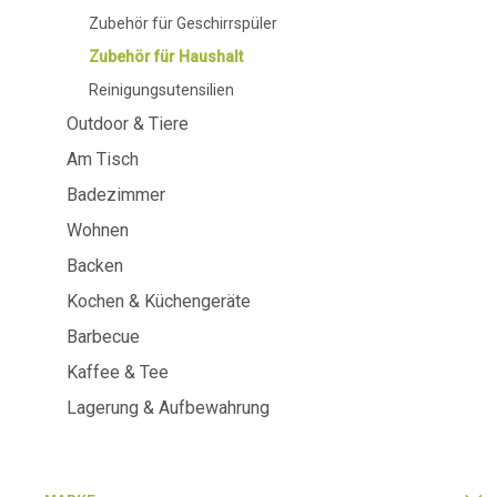
Am Tisch
Badezimme
Zubehör für Geschirrspüler
Zubehör für Haushalt
Geschirr
Kosmetika
Reinigungsutensilien
Servietten & Serviettenhalter
Körperflege
Kinder
Zahnpflege
Outdoor & Tiere
Flashen, Karaffen und
Getränkespender
Am Tisch
Servieren und Präsentieren
Badezimmer
Besteck
Tischzubehör
Wohnen
Tisch Textilien
Backen
Gläser
Kochen & Küchengeräte
Barbecue
Kaffee & Tee
Kochen & Küchengeräte
Barbecue
Lagerung & Aufbewahrung
Messen & Wiegen
BBQ-Zubehör
Butter-Zubehör
Räucherholz
Küchentextilien
Barbecues