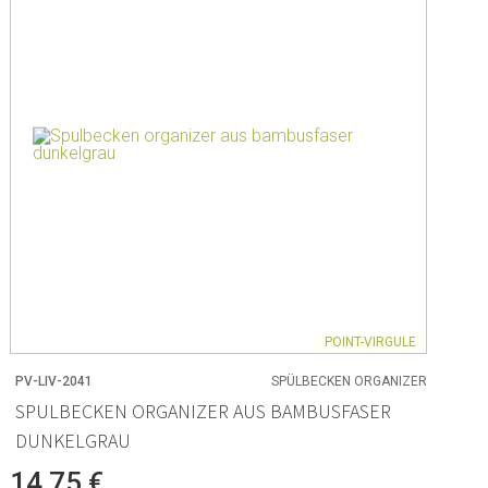
 und Backpapier
 Rührschüsseln
ör
men
POINT-VIRGULE
PV-LIV-2041
SPÜLBECKEN ORGANIZER
 & Aufbewahrung
SPULBECKEN ORGANIZER AUS BAMBUSFASER
DUNKELGRAU
on Lebensmitteln
zubehör
14,75 €