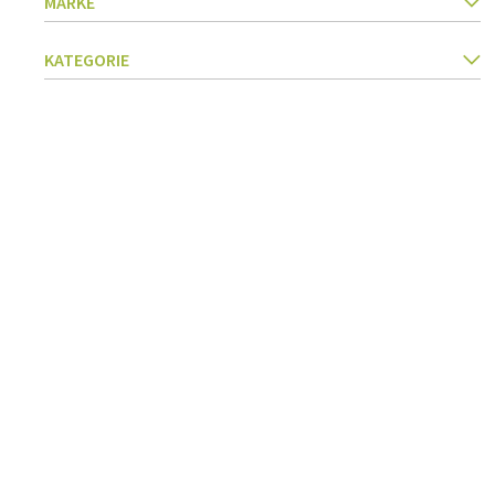
MARKE
Küchegeräte
Pasta & Pizza
KATEGORIE
Messer & Zubehör
Schneiden & Reiben
Kräuter & Gewürze
Garen, Braten & Dämpfen
Sieben & Trichter