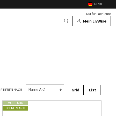
DE/DE
Nur für Fachleute
Mein LivWise
AUCH
 Tiere
e
nd Gartenfeuer
nsekten
Grid
List
RTIEREN NACH
VORRÄTIG
EIGENE MARKE