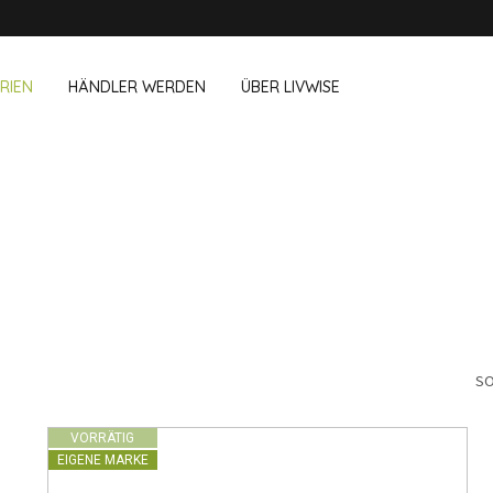
RIEN
HÄNDLER WERDEN
ÜBER LIVWISE
WIR VERKAUFEN DIESE MARKEN 
& Im Büro
Haushalt
Outdoor &
Dagelijkse Kost
Pointrose
chboxen
Zubehör für Geschirrspüler
Blumentöpf
wegs
Zubehör für Haushalt
Feuerkorb u
Westmark
Reinigungsutensilien
Textilien
Vögel und I
Alle Marken anzeigen
Camping
SO
VORRÄTIG
EIGENE MARKE