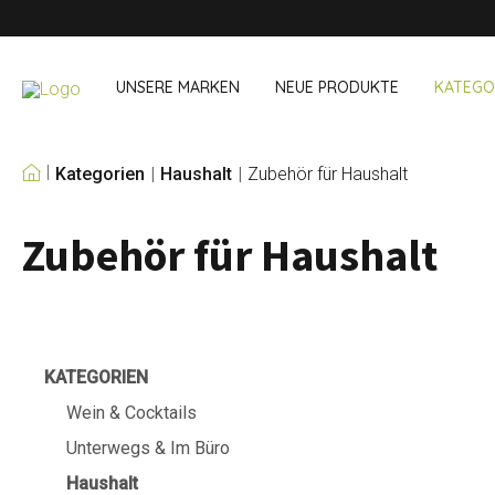
UNSERE MARKEN
NEUE PRODUKTE
KATEGO
Kategorien
Haushalt
Zubehör für Haushalt
UNSERE EIGENEN
MARKEN
Zubehör für Haushalt
Wein & Cocktails
Unterwegs 
Bar Accessoires
Snack- & Lun
Bar Accessoires
Trinken unter
Cocktail-Sets
Einkaufen
Eis und Kühler
Besteck Sets
KATEGORIEN
Kühltaschen
Wein & Cocktails
Unterwegs & Im Büro
Haushalt