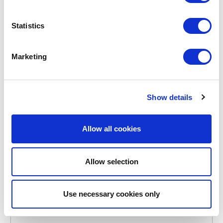
POINT-VIRGULE
Statistics
PV-TAB-9111
TASSEN
TEEBECHER MIT FILTER AUBERGINE 300ML
Marketing
15,50 €
Show details
VORRÄTIG
EIGENE MARKE
Allow all cookies
Allow selection
Use necessary cookies only