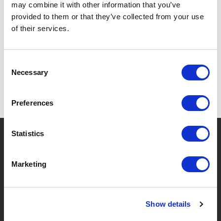
may combine it with other information that you’ve
provided to them or that they’ve collected from your use
of their services.
SPEZIFIKATIONEN
Consent
Necessary
Selection
Preferences
?
Statistics
Brauchen Sie Hilfe?
Marketing
MARKEN & PRODUKTE
ÜBER LIVWISE
Show details
Marken
Über Uns