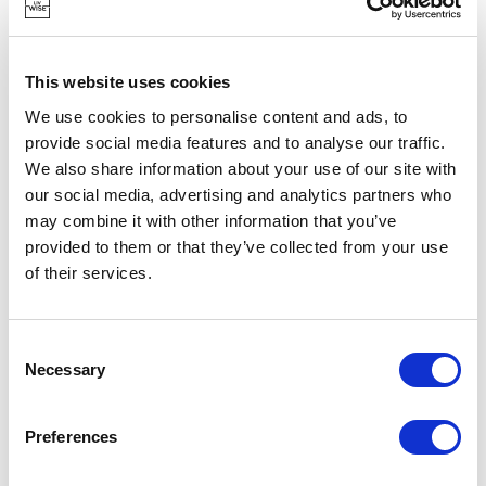
This website uses cookies
We use cookies to personalise content and ads, to
provide social media features and to analyse our traffic.
We also share information about your use of our site with
our social media, advertising and analytics partners who
may combine it with other information that you’ve
POINT-VIRGULE
provided to them or that they’ve collected from your use
PV-CHR-3030
KÖRBE
of their services.
WIRE KORB SCHWARZ Ø 20CM
19,95 €
Consent
Necessary
Selection
VORRÄTIG
Preferences
EIGENE MARKE