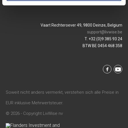
Vaart Rechteroever 49, 9800 Deinze, Belgium
support@livwise.be
T. +32 (0)9 385 93 24
BTW BE 0454 468 358
Soweit nicht anders vermerkt, verstehen sich alle Preise in
EUR inklusive Mehrwertsteuer.
© 2026 - Copyright LivWise nv