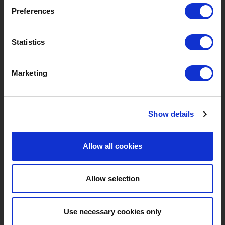
Preferences
Marken
Über Uns
Statistics
Kategorien
Unser Team
Marketing
Neue Produkte
Stellenangebote
SERVICES
MY LIVWISE-PRO LOGIN
Show details
Allgemeine
Login
Geschäftsbedingungen
Allow all cookies
Service & Contact
Datenschutzrichtlinie
Allow selection
Use necessary cookies only