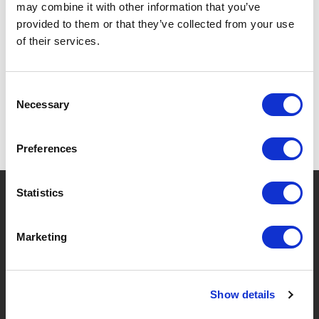
may combine it with other information that you’ve
provided to them or that they’ve collected from your use
of their services.
SPEZIFIKATIONEN
Consent
Necessary
Selection
Preferences
?
Statistics
Brauchen Sie Hilfe?
Marketing
MARKEN & PRODUKTE
ÜBER LIVWISE
Show details
Marken
Über Uns