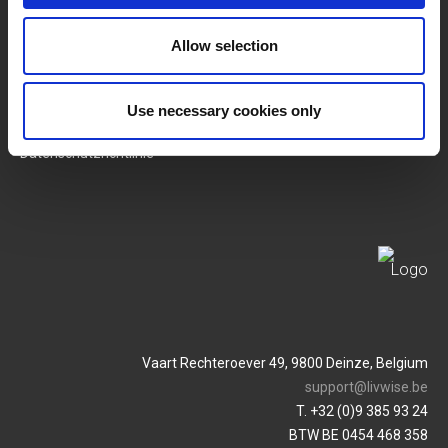
SERVICES
MY LIVWISE-PRO LOGIN
Allow selection
Allgemeine
Login
Geschäftsbedingungen
Use necessary cookies only
Service & Contact
Datenschutzrichtlinie
Vaart Rechteroever 49, 9800 Deinze, Belgium
support@livwise.be
T. +32 (0)9 385 93 24
BTW BE 0454 468 358