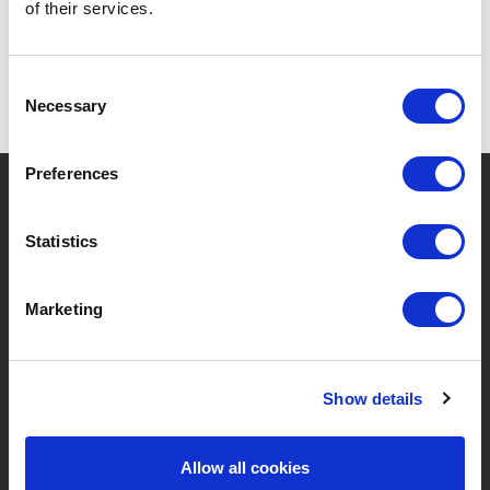
of their services.
Consent
Necessary
Selection
Preferences
?
Brauchen Sie Hilfe?
Statistics
MARKEN & PRODUKTE
ÜBER LIVWISE
Marketing
Marken
Über Uns
Show details
Kategorien
Unser Team
Neue Produkte
Stellenangebote
Allow all cookies