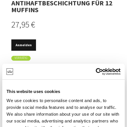
ANTIHAFTBESCHICHTUNG FÜR 12
MUFFINS
27,95 €
Anmelden
VORRÄTIG
DOPPELTE ANTIHAFTBESCHICHTUNG.
FREI VON BPA, PFOA, PFAS, PTFE UND PHTHALATEN.
HERGESTELLT AUS MASSIVEM
This website uses cookies
KOHLENSTOFFSTAHL.
We use cookies to personalise content and ads, to
5 JAHRE GARANTIE.
provide social media features and to analyse our traffic.
We also share information about your use of our site with
our social media, advertising and analytics partners who