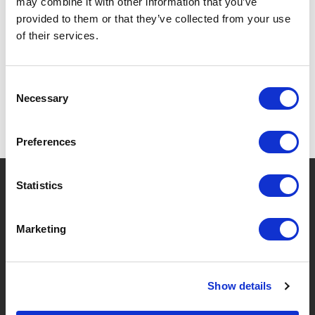
may combine it with other information that you’ve
provided to them or that they’ve collected from your use
SPEZIFIKATIONEN
of their services.
Consent
Necessary
Selection
Preferences
?
Brauchen Sie Hilfe?
Statistics
Marketing
MARKEN & PRODUKTE
ÜBER LIVWISE
Show details
Marken
Über Uns