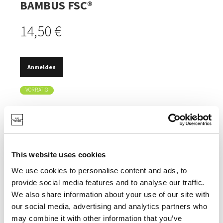
BAMBUS FSC®
14,50 €
Anmelden
VORRÄTIG
SALAT SERVIEREN UND MISCHEN.
FSC®-ZERTIFIZIERT.
NIMMT KAUM FEUCHTIGKEIT AUF, VERFORMT SICH
This website uses cookies
ALSO NICHT.
We use cookies to personalise content and ads, to
ÄUSSERST HYGIENISCH.
provide social media features and to analyse our traffic.
We also share information about your use of our site with
our social media, advertising and analytics partners who
may combine it with other information that you’ve