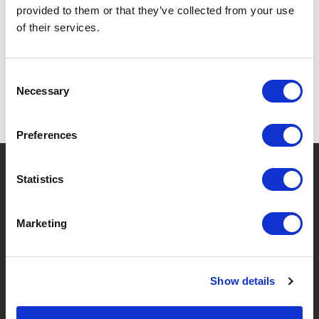
provided to them or that they’ve collected from your use
SPEZIFIKATIONEN
of their services.
Consent
Necessary
Selection
Preferences
?
Brauchen Sie Hilfe?
Statistics
Marketing
MARKEN & PRODUKTE
ÜBER LIVWISE
Marken
Über Uns
Show details
Kategorien
Unser Team