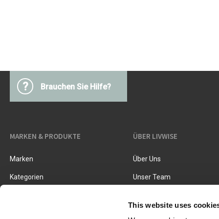
Küchegeräte
Pasta & Pizza
Messer & Zubehör
Schneiden & Reiben
Kräuter & Gewürze
Garen, Braten & Dämpfen
Sieben & Trichter
?
Brauchen Sie Hilfe?
MARKEN & PRODUKTE
ÜBER LIVWISE
Marken
Über Uns
Kategorien
Unser Team
Neue Produkte
Stellenangebote
This website uses cookie