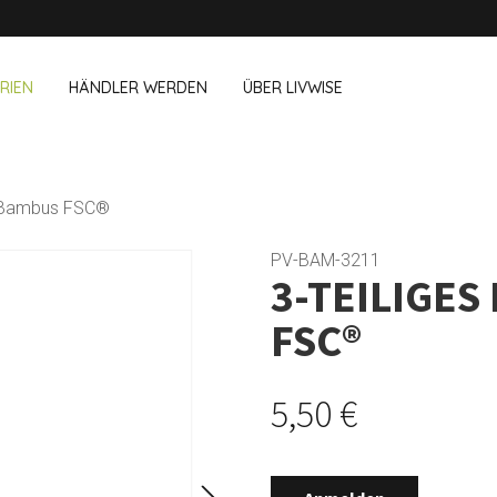
RIEN
HÄNDLER WERDEN
ÜBER LIVWISE
WIR VERKAUFEN DIESE MARKEN 
s Bambus FSC®
& Im Büro
Haushalt
Outdoor &
Dagelijkse Kost
PV-BAM-3211
3-TEILIGES
Pointrose
chboxen
Zubehör für Geschirrspüler
Blumentöpf
wegs
Zubehör für Haushalt
Feuerkorb u
FSC®
Westmark
Reinigungsutensilien
Textilien
Vögel und I
Alle Marken anzeigen
Camping
5,50 €