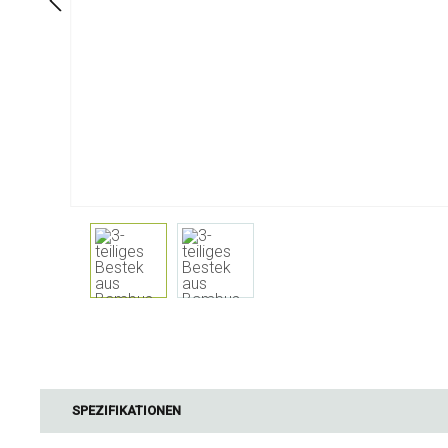
Am Tisch
Badezimme
Geschirr
Kosmetika
Servietten & Serviettenhalter
Körperflege
Kinder
Zahnpflege
Flashen, Karaffen und
Getränkespender
Servieren und Präsentieren
Besteck
Tischzubehör
Tisch Textilien
Gläser
Kochen & Küchengeräte
Barbecue
Messen & Wiegen
BBQ-Zubehör
SPEZIFIKATIONEN
Butter-Zubehör
Räucherholz
Küchentextilien
Barbecues