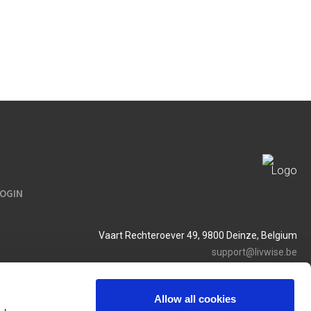
LOGIN
Vaart Rechteroever 49, 9800 Deinze, Belgium
support@livwise.be
T. +32 (0)9 385 93 24
BTW BE 0454 468 358
Allow all cookies