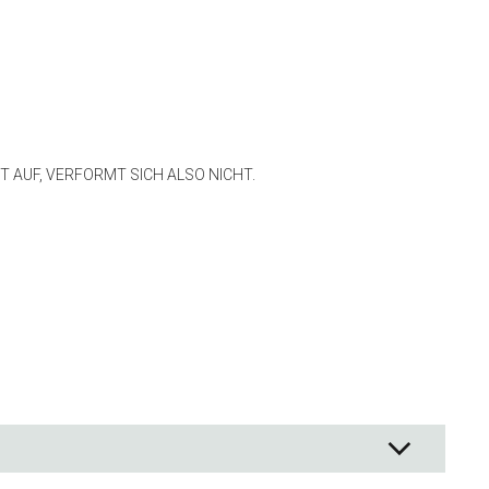
 und Backpapier
 Rührschüsseln
ör
 AUF, VERFORMT SICH ALSO NICHT.
men
 & Aufbewahrung
on Lebensmitteln
zubehör