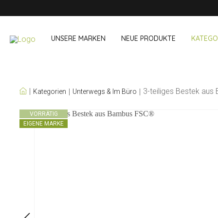
UNSERE MARKEN
NEUE PRODUKTE
KATEGO
UNSERE EIGENEN
3-teiliges Bestek au
Kategorien
Unterwegs & Im Büro
MARKEN
Wein & Cocktails
Unterwegs 
VORRÄTIG
EIGENE MARKE
Bar Accessoires
Snack- & Lun
Bar Accessoires
Trinken unter
Cocktail-Sets
Einkaufen
Eis und Kühler
Besteck Sets
Kühltaschen