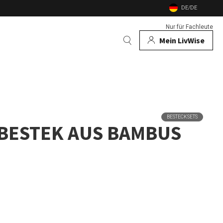
DE/DE
Nur für Fachleute
Mein LivWise
AUCH
 Tiere
BESTECKSETS
 BESTEK AUS BAMBUS
e
nd Gartenfeuer
nsekten