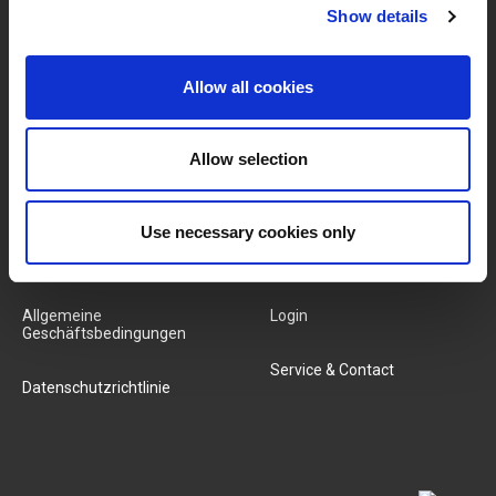
Show details
MARKEN & PRODUKTE
ÜBER LIVWISE
Marken
Über Uns
Allow all cookies
Kategorien
Unser Team
Allow selection
Neue Produkte
Stellenangebote
Use necessary cookies only
SERVICES
MY LIVWISE-PRO LOGIN
Allgemeine
Login
Geschäftsbedingungen
Service & Contact
Datenschutzrichtlinie