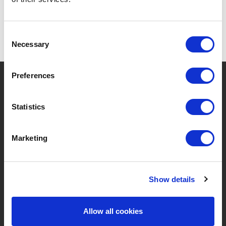
Consent
Necessary
Selection
Preferences
?
Brauchen Sie Hilfe?
Statistics
MARKEN & PRODUKTE
ÜBER LIVWISE
Marketing
Marken
Über Uns
Show details
Kategorien
Unser Team
Neue Produkte
Stellenangebote
Allow all cookies