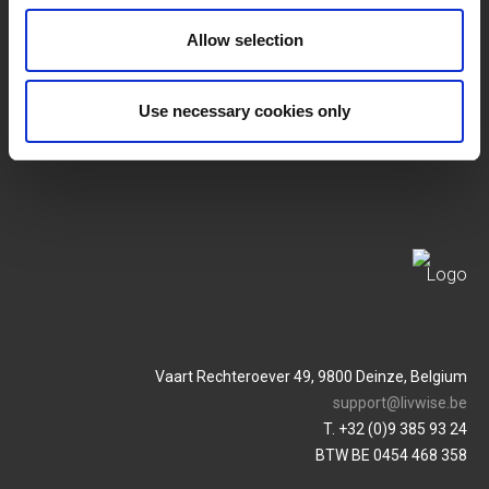
SERVICES
MY LIVWISE-PRO LOGIN
Allow selection
Allgemeine
Login
Geschäftsbedingungen
Use necessary cookies only
Service & Contact
Datenschutzrichtlinie
Vaart Rechteroever 49, 9800 Deinze, Belgium
support@livwise.be
T. +32 (0)9 385 93 24
BTW BE 0454 468 358