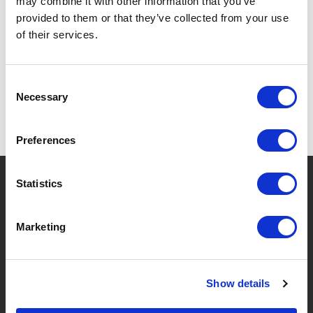
may combine it with other information that you’ve
provided to them or that they’ve collected from your use
SPEZIFIKATIONEN
of their services.
Consent
Necessary
Selection
Preferences
?
Brauchen Sie Hilfe?
Statistics
Marketing
MARKEN & PRODUKTE
ÜBER LIVWISE
Show details
Marken
Über Uns