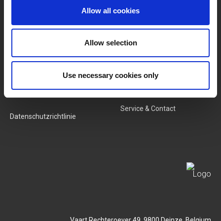
Kategorien
Unser Team
Allow all cookies
Neue Produkte
Stellenangebote
Allow selection
SERVICES
MY LIVWISE-PRO LOGIN
Use necessary cookies only
Allgemeine
Login
Geschäftsbedingungen
Service & Contact
Datenschutzrichtlinie
Vaart Rechteroever 49, 9800 Deinze, Belgium