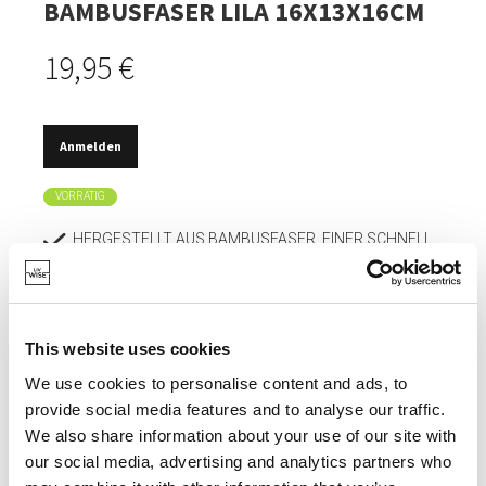
BAMBUSFASER LILA 16X13X16CM
19,95 €
Anmelden
VORRÄTIG
HERGESTELLT AUS BAMBUSFASER, EINER SCHNELL
WACHSENDEN UND UMWELTFREUNDLICHEN
RESSOURCE.
DIE FARBE IST SORGFÄLTIG GEWÄHLT UM INSEKTEN
ANZUZIEHEN.
This website uses cookies
We use cookies to personalise content and ads, to
REISST ODER VERFORMT SICH NICHT LEICHT UND H
ÄLT TEMPERATUREN BIS -20°C STAND.
provide social media features and to analyse our traffic.
We also share information about your use of our site with
our social media, advertising and analytics partners who