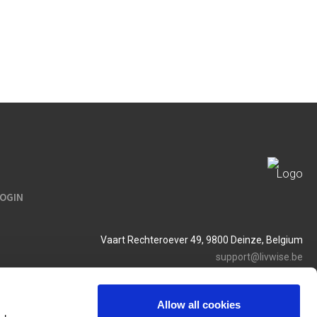
LOGIN
Vaart Rechteroever 49, 9800 Deinze, Belgium
support@livwise.be
T. +32 (0)9 385 93 24
BTW BE 0454 468 358
Allow all cookies