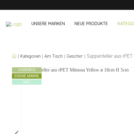
UNSERE MARKEN
NEUE PRODUKTE
KATEGO
UNSERE EIGENEN
Suppenteller aus rPE
Kategorien
Am Tisch
Geschirr
MARKEN
Wein & Cocktails
Unterwegs 
VORRÄTIG
EIGENE MARKE
Bar Accessoires
Snack- & Lun
NEU
Bar Accessoires
Trinken unter
Cocktail-Sets
Einkaufen
Eis und Kühler
Besteck Sets
Kühltaschen