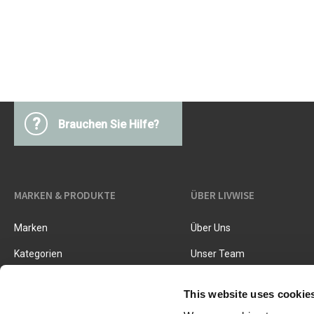
Küchegeräte
Pasta & Pizza
Messer & Zubehör
Schneiden & Reiben
Kräuter & Gewürze
Garen, Braten & Dämpfen
Sieben & Trichter
?
Brauchen Sie Hilfe?
MARKEN & PRODUKTE
ÜBER LIVWISE
Marken
Über Uns
Kategorien
Unser Team
Neue Produkte
Stellenangebote
This website uses cookie