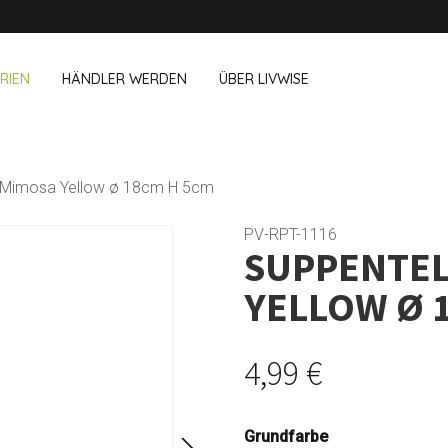
RIEN
HÄNDLER WERDEN
ÜBER LIVWISE
WIR VERKAUFEN DIESE MARKEN 
T Mimosa Yellow ø 18cm H 5cm
& Im Büro
Haushalt
Outdoor &
Dagelijkse Kost
PV-RPT-1116
SUPPENTEL
Pointrose
chboxen
Zubehör für Geschirrspüler
Blumentöpf
wegs
Zubehör für Haushalt
Feuerkorb u
YELLOW Ø 
Westmark
Reinigungsutensilien
Textilien
Vögel und I
Alle Marken anzeigen
Camping
4,99 €
Grundfarbe