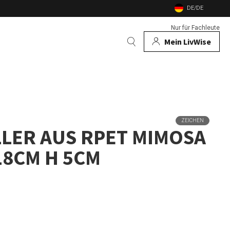
DE/DE
Nur für Fachleute
Mein LivWise
AUCH
 Tiere
ZEICHEN
LER AUS RPET MIMOSA
e
nd Gartenfeuer
18CM H 5CM
nsekten