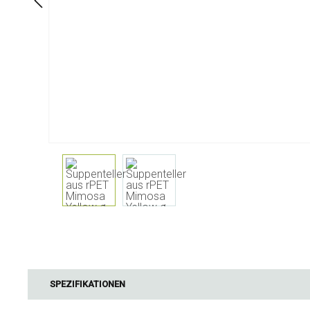
Am Tisch
Badezimme
Geschirr
Kosmetika
Servietten & Serviettenhalter
Körperflege
Kinder
Zahnpflege
Flashen, Karaffen und
Getränkespender
Servieren und Präsentieren
Besteck
Tischzubehör
Tisch Textilien
Gläser
Kochen & Küchengeräte
Barbecue
Messen & Wiegen
BBQ-Zubehör
SPEZIFIKATIONEN
Butter-Zubehör
Räucherholz
Küchentextilien
Barbecues